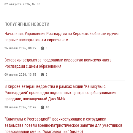
02 августа 2026, 07:00
1 августа – День дежурной службы войск национальной гвардии
Российской Федерации
ПОПУЛЯРНЫЕ НОВОСТИ
01 августа 2026, 09:39
Начальник Управления Росгвардии по Кировской области вручил
первые паспорта юным кировчанам
В Росгвардии вспоминают российских воинов, погибших в Первой
мировой войне 1914-1918 годов
26 июля 2026, 08:22
3
01 августа 2026, 09:38
Ветераны ведомства поздравили кировскую воинскую часть
Росгвардии с Днем образования
В Кирове офицер Росгвардии стал победителем открытого
шахматного турнира
09 июля 2026, 13:58
2
01 августа 2026, 07:08
1
В Кирове ветеран ведомства в рамках акции "Каникулы с
Росгвардией" провел для подопечных центра соцобслуживания
Директор Росгвардии Герой России генерал армии Виктор Золотов
праздник, посвященный Дню ВМФ
поздравил специалистов подразделений тыла с профессиональным
праздником
30 июля 2026, 12:49
10
01 августа 2026, 07:05
"Каникулы с Росгвардией": военнослужащие и сотрудники
ведомства повели военно-патриотическое занятие для участников
православной смены "Благовестник" (видео)