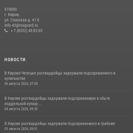
610000
В Кирове и Кирово-Чепецке росгвардейцы задержали
г. Киров,
подозреваемых в хулиганстве
ул. Спасская д. 41 б
info.43@rosgvard.ru
19 июля 2026, 07:00
+ 7 (8332) 48-82-03
НОВОСТИ
В Кирово-Чепецке росгвардейцы задержали подозреваемого в
хулиганстве
06 августа 2026, 07:00
В Кирове росгвардейцы задержали подозреваемую в сбыте
поддельной купюр...
04 августа 2026, 09:30
В Кирове росгвардейцы задержали подозреваемого в грабеже
03 августа 2026, 09:01