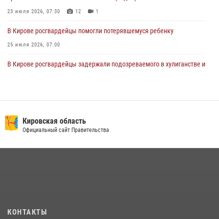
23 июля 2026, 07:30
12
1
В Кирове росгвардейцы помогли потерявшемуся ребенку
25 июля 2026, 07:00
В Кирове росгвардейцы задержали подозреваемого в хулиганстве и
находящегося в розыске
24 июля 2026, 09:01
Офицер Росгвардии рассказала об условиях приема на службу во
вневедомственную охрану и поступления в ведомственные вузы
Кировская область
Официальный сайт Правительства
22 июля 2026, 14:51
1
2
В Кирово-Чепецке росгвардейцы задержали подозреваемую в
краже коньяка
07 июля 2026, 07:53
В Слободском росгвардейцы задержали подозреваемых в
хулиганстве
КОНТАКТЫ
20 июля 2026, 08:16