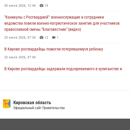
праздником
30 июля 2026, 12:49
10
01 августа 2026, 07:05
"Каникулы с Росгвардией": военнослужащие и сотрудники
ведомства повели военно-патриотическое занятие для участников
православной смены "Благовестник" (видео)
23 июля 2026, 07:30
12
1
В Кирове росгвардейцы помогли потерявшемуся ребенку
25 июля 2026, 07:00
В Кирове росгвардейцы задержали подозреваемого в хулиганстве и
находящегося в розыске
24 июля 2026, 09:01
Офицер Росгвардии рассказала об условиях приема на службу во
вневедомственную охрану и поступления в ведомственные вузы
Кировская область
Официальный сайт Правительства
22 июля 2026, 14:51
1
2
В Кирово-Чепецке росгвардейцы задержали подозреваемую в
краже коньяка