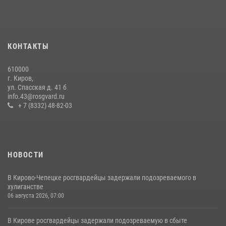
07 июля 2026, 07:53
В Слободском росгвардейцы задержали подозреваемых в
хулиганстве
КОНТАКТЫ
20 июля 2026, 08:16
610000
Кировские росгвардейцы задержали неоднократно судимую
г. Киров,
гражданку, подозреваемую в краже
ул. Спасская д. 41 б
info.43@rosgvard.ru
21 июля 2026, 08:20
+ 7 (8332) 48-82-03
НОВОСТИ
В Кирово-Чепецке росгвардейцы задержали подозреваемого в
хулиганстве
06 августа 2026, 07:00
В Кирове росгвардейцы задержали подозреваемую в сбыте