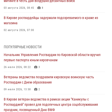
митинге в честь Дня воздушно-десантных войск
03 августа 2026, 08:45
8
В Кирове росгвардейцы задержали подозреваемого в краже из
магазина
02 августа 2026, 07:00
1 августа – День дежурной службы войск национальной гвардии
Российской Федерации
ПОПУЛЯРНЫЕ НОВОСТИ
01 августа 2026, 09:39
Начальник Управления Росгвардии по Кировской области вручил
первые паспорта юным кировчанам
В Росгвардии вспоминают российских воинов, погибших в Первой
мировой войне 1914-1918 годов
26 июля 2026, 08:22
3
01 августа 2026, 09:38
Ветераны ведомства поздравили кировскую воинскую часть
Росгвардии с Днем образования
В Кирове офицер Росгвардии стал победителем открытого
шахматного турнира
09 июля 2026, 13:58
2
01 августа 2026, 07:08
1
В Кирове ветеран ведомства в рамках акции "Каникулы с
Росгвардией" провел для подопечных центра соцобслуживания
Директор Росгвардии Герой России генерал армии Виктор Золотов
праздник, посвященный Дню ВМФ
поздравил специалистов подразделений тыла с профессиональным