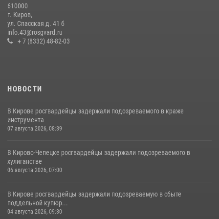
610000
В Кирове и Кирово-Чепецке росгвардейцы задержали
г. Киров,
подозреваемых в хулиганстве
ул. Спасская д. 41 б
info.43@rosgvard.ru
19 июля 2026, 07:00
+ 7 (8332) 48-82-03
НОВОСТИ
В Кирове росгвардейцы задержали подозреваемого в краже
инструмента
07 августа 2026, 08:39
В Кирово-Чепецке росгвардейцы задержали подозреваемого в
хулиганстве
06 августа 2026, 07:00
В Кирове росгвардейцы задержали подозреваемую в сбыте
поддельной купюр...
04 августа 2026, 09:30