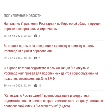
03 августа 2026, 09:01
В Кирове росгвардейцы и ветераны ведомства приняли участие в
ПОПУЛЯРНЫЕ НОВОСТИ
митинге в честь Дня воздушно-десантных войск
Начальник Управления Росгвардии по Кировской области вручил
03 августа 2026, 08:45
8
первые паспорта юным кировчанам
В Кирове росгвардейцы задержали подозреваемого в краже из
26 июля 2026, 08:22
3
магазина
Ветераны ведомства поздравили кировскую воинскую часть
02 августа 2026, 07:00
Росгвардии с Днем образования
1 августа – День дежурной службы войск национальной гвардии
09 июля 2026, 13:58
2
Российской Федерации
В Кирове ветеран ведомства в рамках акции "Каникулы с
01 августа 2026, 09:39
Росгвардией" провел для подопечных центра соцобслуживания
праздник, посвященный Дню ВМФ
В Росгвардии вспоминают российских воинов, погибших в Первой
мировой войне 1914-1918 годов
30 июля 2026, 12:49
10
01 августа 2026, 09:38
"Каникулы с Росгвардией": военнослужащие и сотрудники
ведомства повели военно-патриотическое занятие для участников
православной смены "Благовестник" (видео)