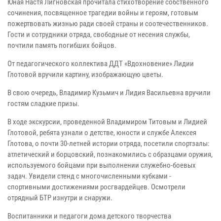
Юная Настя Лигновская прочитала стихотворение собственного
сочинения, посвященное трагедии войны и героям, готовым
пожертвовать жизнью ради своей страны и соотечественников.
Гости и сотрудники отряда, свободные от несения службы,
почтили память погибших бойцов.
От педагогического коллектива ДДТ «Вдохновение» Лидии
Глотовой вручили картину, изображающую цветы.
В свою очередь, Владимир Кузьмич и Лидия Васильевна вручили
гостям сладкие призы.
В ходе экскурсии, проведенной Владимиром Титовым и Лидией
Глотовой, ребята узнали о детстве, юности и службе Алексея
Глотова, о почти 30-летней истории отряда, посетили спортзалы:
атлетический и борцовский, познакомились с образцами оружия,
используемого бойцами при выполнении служебно-боевых
задач. Увидели стенд с многочисленными кубками -
спортивными достижениями росгвардейцев. Осмотрели
отрядный БТР изнутри и снаружи.
Воспитанники и педагоги дома детского творчества