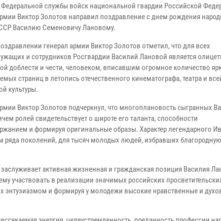
 Федеральной службы войск национальной гвардии Российской Феде
армии Виктор Золотов направил поздравление с днем рождения наро
СССР Василию Семеновичу Лановому.
поздравлении генерал армии Виктор Золотов отметил, что для всех
ужащих и сотрудников Росгвардии Василий Лановой является олице
ой доблести и чести, человеком, вписавшим огромное количество ярк
емых страниц в летопись отечественного кинематографа, театра и все
ой культуры.
армии Виктор Золотов подчеркнул, что многоплановость сыгранных В
чем ролей свидетельствует о широте его таланта, способности
ржанием и формируя оригинальные образы. Характер легендарного И
 ряда поколений, для тысяч молодых людей, избравших благородну
 заслуживает активная жизненная и гражданская позиция Василия Лан
ему участвовать в реализации значимых российских просветительски
их энтузиазмом и формируя у молодежи высокие нравственные и дух
еиссякаемая энергия, целеустремленность, преданность профессии на