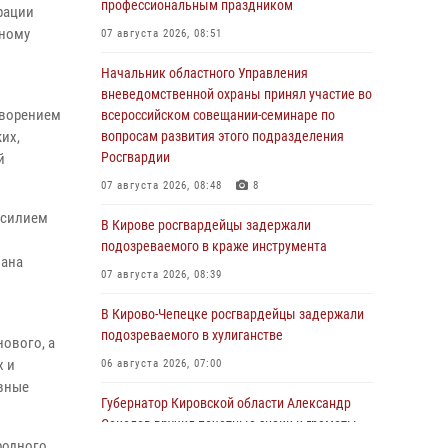
профессиональным праздником
рации
дному
07 августа 2026, 08:51
Начальник областного Управления
вневедомственной охраны принял участие во
творением
всероссийском совещании-семинаре по
их,
вопросам развития этого подразделения
Росгвардии
й
07 августа 2026, 08:48
8
асилием
В Кирове росгвардейцы задержали
подозреваемого в краже инструмента
вана
07 августа 2026, 08:39
ю
В Кирово-Чепецке росгвардейцы задержали
подозреваемого в хулиганстве
ового, а
х и
06 августа 2026, 07:00
овные
Губернатор Кировской области Александр
Соколов вручил почетные знаки и грамоты
родного
росгвардейцам (видео)