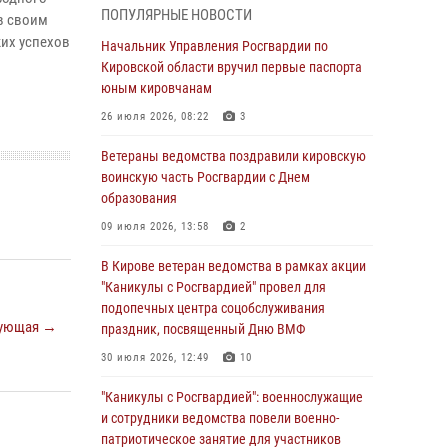
ПОПУЛЯРНЫЕ НОВОСТИ
в своим
05 августа 2026, 11:00
7
1
их успехов
Начальник Управления Росгвардии по
В Кирове росгвардейцы задержали
Кировской области вручил первые паспорта
подозреваемую в сбыте поддельной купюры
юным кировчанам
04 августа 2026, 09:30
26 июля 2026, 08:22
3
В Кирове росгвардейцы задержали
Ветераны ведомства поздравили кировскую
подозреваемого в грабеже
воинскую часть Росгвардии с Днем
образования
03 августа 2026, 09:01
09 июля 2026, 13:58
2
В Кирове росгвардейцы и ветераны
ведомства приняли участие в митинге в
В Кирове ветеран ведомства в рамках акции
честь Дня воздушно-десантных войск
"Каникулы с Росгвардией" провел для
подопечных центра соцобслуживания
03 августа 2026, 08:45
8
ующая →
праздник, посвященный Дню ВМФ
В Кирове росгвардейцы задержали
30 июля 2026, 12:49
10
подозреваемого в краже из магазина
"Каникулы с Росгвардией": военнослужащие
02 августа 2026, 07:00
и сотрудники ведомства повели военно-
патриотическое занятие для участников
1 августа – День дежурной службы войск