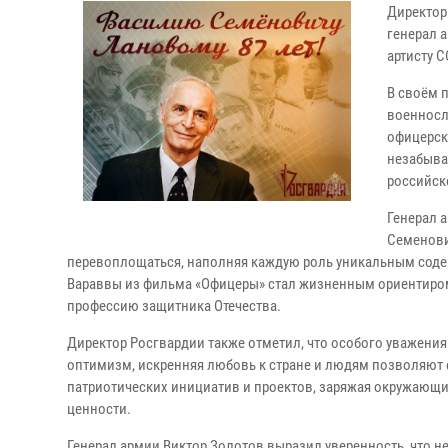
Директор
генерал 
артисту 
В своём 
военносл
офицерск
незабыва
российск
Генерал 
Семенови
перевоплощаться, наполняя каждую роль уникальным соде
Вараввы из фильма «Офицеры» стал жизненным ориентиром
профессию защитника Отечества.
Директор Росгвардии также отметил, что особого уважения
оптимизм, искренняя любовь к стране и людям позволяют 
патриотических инициатив и проектов, заряжая окружающ
ценности.
Генерал армии Виктор Золотов выразил уверенность, что н