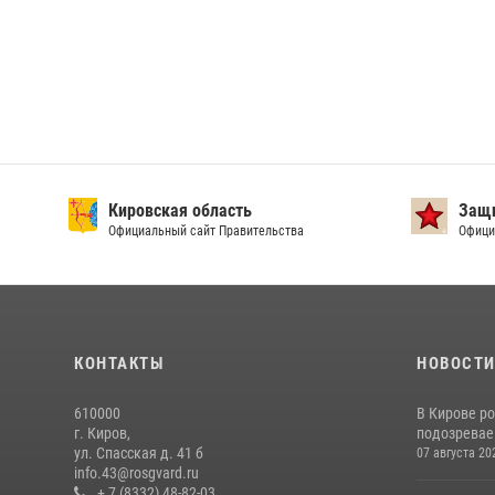
Кировская область
Защи
Официальный сайт Правительства
Офици
КОНТАКТЫ
НОВОСТ
610000
В Кирове р
г. Киров,
подозревае
ул. Спасская д. 41 б
07 августа 20
info.43@rosgvard.ru
+ 7 (8332) 48-82-03