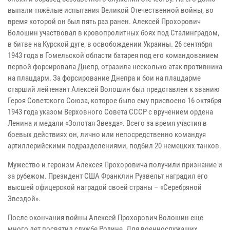
выпали тяжёлые испытания Великой Отечественной войны, во
время которой он был пять раз ранен. Алексей Прохорович
Волошин участвовал в кровопролитных боях под Сталинградом,
в битве на Курской дуге, в освобождении Украины. 26 сентября
1943 года в Гомельской области батарея под его командованием
первой форсировала Днепр, отразила несколько атак противника
на плацдарм. За форсирование Днепра и бои на плацдарме
старший лейтенант Алексей Волошин был представлен к званию
Героя Советского Союза, которое было ему присвоено 16 октября
1943 года указом Верховного Совета СССР с вручением ордена
Ленина и медали «Золотая Звезда». Всего за время участия в
боевых действиях он, лично или непосредственно командуя
артиллерийскими подразделениями, подбил 20 немецких танков.
Мужество и героизм Алексея Прохоровича получили признание и
за рубежом. Президент США Франклин Рузвельт наградил его
высшей офицерской наградой своей страны – «Серебряной
Звездой».
После окончания войны Алексей Прохорович Волошин еще
много лет посвятил службе Родине. Для военнослужащих,