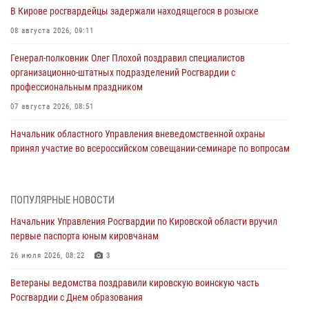
В Кирове росгвардейцы задержали находящегося в розыске
08 августа 2026, 09:11
Генерал-полковник Олег Плохой поздравил специалистов
организационно-штатных подразделений Росгвардии с
профессиональным праздником
07 августа 2026, 08:51
Начальник областного Управления вневедомственной охраны
принял участие во всероссийском совещании-семинаре по вопросам
развития этого подразделения Росгвардии (видео)
07 августа 2026, 08:48
8
1
ПОПУЛЯРНЫЕ НОВОСТИ
В Кирове росгвардейцы задержали подозреваемого в краже
Начальник Управления Росгвардии по Кировской области вручил
инструмента
первые паспорта юным кировчанам
07 августа 2026, 08:39
26 июля 2026, 08:22
3
В Кирово-Чепецке росгвардейцы задержали подозреваемого в
Ветераны ведомства поздравили кировскую воинскую часть
хулиганстве
Росгвардии с Днем образования
06 августа 2026, 07:00