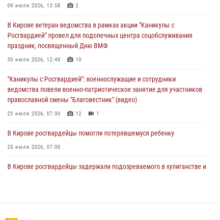
09 июля 2026, 13:58
2
Губернатор Кировской области Александр Соколов вручил
В Кирове ветеран ведомства в рамках акции "Каникулы с
почетные знаки и грамоты росгвардейцам (видео)
Росгвардией" провел для подопечных центра соцобслуживания
05 августа 2026, 11:00
7
1
праздник, посвященный Дню ВМФ
В Кирове росгвардейцы задержали подозреваемую в сбыте
30 июля 2026, 12:49
10
поддельной купюры
"Каникулы с Росгвардией": военнослужащие и сотрудники
04 августа 2026, 09:30
ведомства повели военно-патриотическое занятие для участников
православной смены "Благовестник" (видео)
23 июля 2026, 07:30
12
1
В Кирове росгвардейцы помогли потерявшемуся ребенку
25 июля 2026, 07:00
В Кирове росгвардейцы задержали подозреваемого в хулиганстве и
находящегося в розыске
24 июля 2026, 09:01
Офицер Росгвардии рассказала об условиях приема на службу во