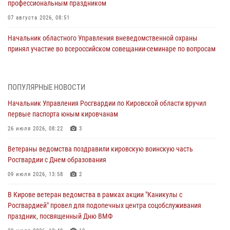
профессиональным праздником
07 августа 2026, 08:51
Начальник областного Управления вневедомственной охраны
принял участие во всероссийском совещании-семинаре по вопросам
развития этого подразделения Росгвардии (видео)
07 августа 2026, 08:48
8
1
ПОПУЛЯРНЫЕ НОВОСТИ
В Кирове росгвардейцы задержали подозреваемого в краже
Начальник Управления Росгвардии по Кировской области вручил
инструмента
первые паспорта юным кировчанам
07 августа 2026, 08:39
26 июля 2026, 08:22
3
В Кирово-Чепецке росгвардейцы задержали подозреваемого в
Ветераны ведомства поздравили кировскую воинскую часть
хулиганстве
Росгвардии с Днем образования
06 августа 2026, 07:00
09 июля 2026, 13:58
2
Губернатор Кировской области Александр Соколов вручил
В Кирове ветеран ведомства в рамках акции "Каникулы с
почетные знаки и грамоты росгвардейцам (видео)
Росгвардией" провел для подопечных центра соцобслуживания
05 августа 2026, 11:00
7
1
праздник, посвященный Дню ВМФ