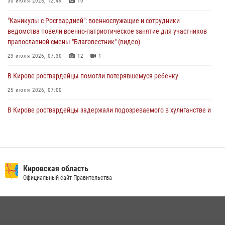
В Кирове росгвардейцы задержали подозреваемую в сбыте
30 июля 2026, 12:49
10
поддельной купюры
"Каникулы с Росгвардией": военнослужащие и сотрудники
04 августа 2026, 09:30
ведомства повели военно-патриотическое занятие для участников
православной смены "Благовестник" (видео)
23 июля 2026, 07:30
12
1
В Кирове росгвардейцы помогли потерявшемуся ребенку
25 июля 2026, 07:00
В Кирове росгвардейцы задержали подозреваемого в хулиганстве и
находящегося в розыске
24 июля 2026, 09:01
Офицер Росгвардии рассказала об условиях приема на службу во
вневедомственную охрану и поступления в ведомственные вузы
Кировская область
Официальный сайт Правительства
22 июля 2026, 14:51
1
2
В Слободском росгвардейцы задержали подозреваемых в
хулиганстве
20 июля 2026, 08:16