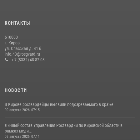
Кировские росгвардейцы задержали неоднократно судимую
гражданку, подозреваемую в краже
КОНТАКТЫ
21 июля 2026, 08:20
610000
В Кирове и Кирово-Чепецке росгвардейцы задержали
г. Киров,
подозреваемых в хулиганстве
ул. Спасская д. 41 б
info.43@rosgvard.ru
19 июля 2026, 07:00
+ 7 (8332) 48-82-03
НОВОСТИ
В Кирове росгвардейцы выявили подозреваемого в краже
09 августа 2026, 07:15
Личный состав Управления Росгвардии по Кировской области в
рамках меди...
09 августа 2026, 07:11