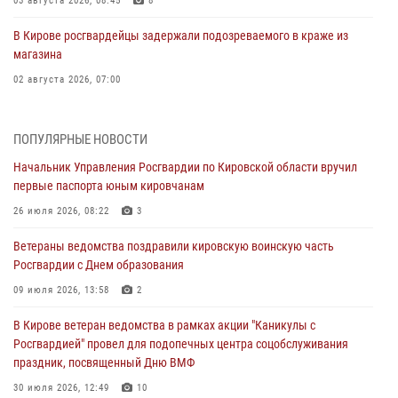
03 августа 2026, 08:45
8
В Кирове росгвардейцы задержали подозреваемого в краже из
магазина
02 августа 2026, 07:00
1 августа – День дежурной службы войск национальной гвардии
Российской Федерации
ПОПУЛЯРНЫЕ НОВОСТИ
01 августа 2026, 09:39
Начальник Управления Росгвардии по Кировской области вручил
первые паспорта юным кировчанам
В Росгвардии вспоминают российских воинов, погибших в Первой
мировой войне 1914-1918 годов
26 июля 2026, 08:22
3
01 августа 2026, 09:38
Ветераны ведомства поздравили кировскую воинскую часть
Росгвардии с Днем образования
В Кирове офицер Росгвардии стал победителем открытого
шахматного турнира
09 июля 2026, 13:58
2
01 августа 2026, 07:08
1
В Кирове ветеран ведомства в рамках акции "Каникулы с
Росгвардией" провел для подопечных центра соцобслуживания
Директор Росгвардии Герой России генерал армии Виктор Золотов
праздник, посвященный Дню ВМФ
поздравил специалистов подразделений тыла с профессиональным
праздником
30 июля 2026, 12:49
10