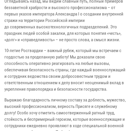
Оглядываясь назад, мы видим славный путь, полный примеров
беззаветной храбрости и высокого профессионализма – от
первых указов императора Александра I о создании внутренней
стражи на территории Российской империи
до современных высокотехнологичных подразделений. Это
праздник людей особой закалки, для которых понятия «честь»,
«долг» и «справедливость» – не просто слова, а смысл жизни.
10-летие Росгвардии – важный рубеж, который мы встречаем с
гордостью за проделанную работу! Мы доказали свою
способность оперативно реагировать на любые вызовы,
обеспечивая безопасность страны, где каждый военнослужащий
и сотрудник ведомства своим добросовестным трудом и
ответственным отношением к делу вносит неоценимый вклад в
укрепление правопорядка и безопасности государства.
Выражаю благодарность личному составу за доблесть, мужество,
высокий профессионализм, верность Присяге и служебному
долгу! Особо хочу отметить самоотверженный ратный труд,
стойкость и беспримерный героизм, которые военнослужащие и
сотрудники ежедневно проявляют в ходе специальной военной