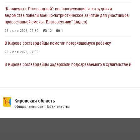
01 августа 2026, 07:05
"Каникулы с Росгвардией": военнослужащие и сотрудники
ведомства повели военно-патриотическое занятие для участников
православной смены "Благовестник" (видео)
23 июля 2026, 07:30
12
1
В Кирове росгвардейцы помогли потерявшемуся ребенку
25 июля 2026, 07:00
В Кирове росгвардейцы задержали подозреваемого в хулиганстве и
находящегося в розыске
24 июля 2026, 09:01
Офицер Росгвардии рассказала об условиях приема на службу во
вневедомственную охрану и поступления в ведомственные вузы
Кировская область
Официальный сайт Правительства
22 июля 2026, 14:51
1
2
В Кирово-Чепецке росгвардейцы задержали подозреваемую в
краже коньяка
07 июля 2026, 07:53