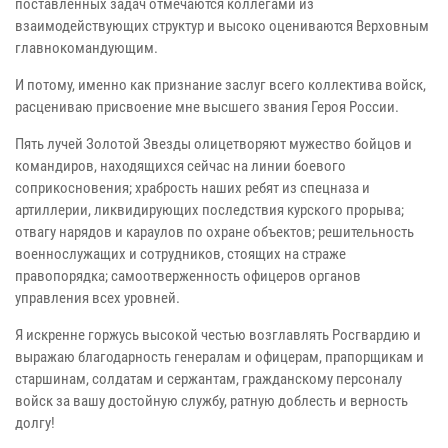
поставленных задач отмечаются коллегами из
взаимодействующих структур и высоко оцениваются Верховным
главнокомандующим.
И потому, именно как признание заслуг всего коллектива войск,
расцениваю присвоение мне высшего звания Героя России.
Пять лучей Золотой Звезды олицетворяют мужество бойцов и
командиров, находящихся сейчас на линии боевого
соприкосновения; храбрость наших ребят из спецназа и
артиллерии, ликвидирующих последствия курского прорыва;
отвагу нарядов и караулов по охране объектов; решительность
военнослужащих и сотрудников, стоящих на страже
правопорядка; самоотверженность офицеров органов
управления всех уровней.
Я искренне горжусь высокой честью возглавлять Росгвардию и
выражаю благодарность генералам и офицерам, прапорщикам и
старшинам, солдатам и сержантам, гражданскому персоналу
войск за вашу достойную службу, ратную доблесть и верность
долгу!