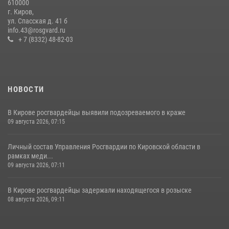
610000
В Кирове и Кирово-Чепецке росгвардейцы задержали
г. Киров,
подозреваемых в хулиганстве
ул. Спасская д. 41 б
info.43@rosgvard.ru
19 июля 2026, 07:00
+ 7 (8332) 48-82-03
НОВОСТИ
В Кирове росгвардейцы выявили подозреваемого в краже
09 августа 2026, 07:15
Личный состав Управления Росгвардии по Кировской области в
рамках меди...
09 августа 2026, 07:11
В Кирове росгвардейцы задержали находящегося в розыске
08 августа 2026, 09:11