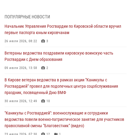
развития этого подразделения Росгвардии (видео)
07 августа 2026, 08:48
8
1
ПОПУЛЯРНЫЕ НОВОСТИ
В Кирове росгвардейцы задержали подозреваемого в краже
Начальник Управления Росгвардии по Кировской области вручил
инструмента
первые паспорта юным кировчанам
07 августа 2026, 08:39
26 июля 2026, 08:22
3
В Кирово-Чепецке росгвардейцы задержали подозреваемого в
Ветераны ведомства поздравили кировскую воинскую часть
хулиганстве
Росгвардии с Днем образования
06 августа 2026, 07:00
09 июля 2026, 13:58
2
Губернатор Кировской области Александр Соколов вручил
В Кирове ветеран ведомства в рамках акции "Каникулы с
почетные знаки и грамоты росгвардейцам (видео)
Росгвардией" провел для подопечных центра соцобслуживания
05 августа 2026, 11:00
7
1
праздник, посвященный Дню ВМФ
В Кирове росгвардейцы задержали подозреваемую в сбыте
30 июля 2026, 12:49
10
поддельной купюры
"Каникулы с Росгвардией": военнослужащие и сотрудники
04 августа 2026, 09:30
ведомства повели военно-патриотическое занятие для участников
православной смены "Благовестник" (видео)
23 июля 2026, 07:30
12
1