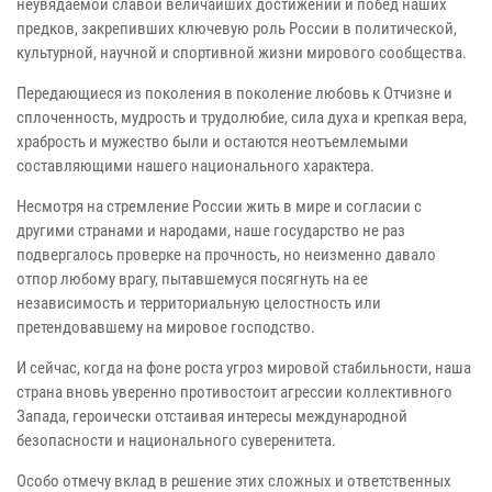
неувядаемой славой величайших достижений и побед наших
предков, закрепивших ключевую роль России в политической,
культурной, научной и спортивной жизни мирового сообщества.
Передающиеся из поколения в поколение любовь к Отчизне и
сплоченность, мудрость и трудолюбие, сила духа и крепкая вера,
храбрость и мужество были и остаются неотъемлемыми
составляющими нашего национального характера.
Несмотря на стремление России жить в мире и согласии с
другими странами и народами, наше государство не раз
подвергалось проверке на прочность, но неизменно давало
отпор любому врагу, пытавшемуся посягнуть на ее
независимость и территориальную целостность или
претендовавшему на мировое господство.
И сейчас, когда на фоне роста угроз мировой стабильности, наша
страна вновь уверенно противостоит агрессии коллективного
Запада, героически отстаивая интересы международной
безопасности и национального суверенитета.
Особо отмечу вклад в решение этих сложных и ответственных