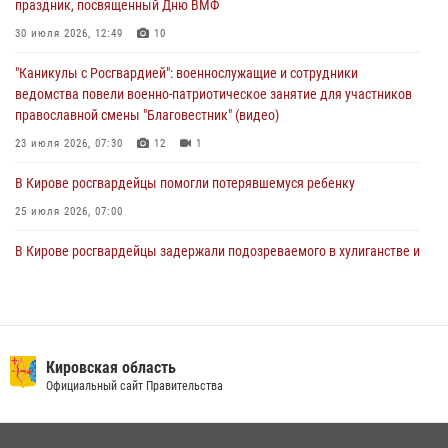
праздник, посвященный Дню ВМФ
В Кирове росгвардейцы задержали подозреваемого в краже из
магазина
30 июля 2026, 12:49
10
02 августа 2026, 07:00
"Каникулы с Росгвардией": военнослужащие и сотрудники
ведомства повели военно-патриотическое занятие для участников
православной смены "Благовестник" (видео)
23 июля 2026, 07:30
12
1
В Кирове росгвардейцы помогли потерявшемуся ребенку
25 июля 2026, 07:00
В Кирове росгвардейцы задержали подозреваемого в хулиганстве и
находящегося в розыске
24 июля 2026, 09:01
Офицер Росгвардии рассказала об условиях приема на службу во
вневедомственную охрану и поступления в ведомственные вузы
Кировская область
Официальный сайт Правительства
22 июля 2026, 14:51
1
2
В Слободском росгвардейцы задержали подозреваемых в