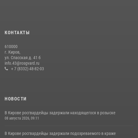
хулиганстве
20 июля 2026, 08:16
Кировские росгвардейцы задержали неоднократно судимую
гражданку, подозреваемую в краже
КОНТАКТЫ
21 июля 2026, 08:20
610000
В Кирове и Кирово-Чепецке росгвардейцы задержали
г. Киров,
подозреваемых в хулиганстве
ул. Спасская д. 41 б
info.43@rosgvard.ru
19 июля 2026, 07:00
+ 7 (8332) 48-82-03
НОВОСТИ
В Кирове росгвардейцы задержали находящегося в розыске
08 августа 2026, 09:11
В Кирове росгвардейцы задержали подозреваемого в краже