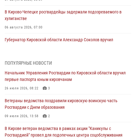
В Кирово-Чепецке росгвардейцы задержали подозреваемого в
хулиганстве
06 августа 2026, 07:00
Губернатор Кировской области Александр Соколов вручил
почетные знаки и грамоты росгвардейцам (видео)
05 августа 2026, 11:00
7
1
ПОПУЛЯРНЫЕ НОВОСТИ
В Кирове росгвардейцы задержали подозреваемую в сбыте
Начальник Управления Росгвардии по Кировской области вручил
поддельной купюры
первые паспорта юным кировчанам
04 августа 2026, 09:30
26 июля 2026, 08:22
3
В Кирове росгвардейцы задержали подозреваемого в грабеже
Ветераны ведомства поздравили кировскую воинскую часть
03 августа 2026, 09:01
Росгвардии с Днем образования
В Кирове росгвардейцы и ветераны ведомства приняли участие в
09 июля 2026, 13:58
2
митинге в честь Дня воздушно-десантных войск
В Кирове ветеран ведомства в рамках акции "Каникулы с
03 августа 2026, 08:45
8
Росгвардией" провел для подопечных центра соцобслуживания