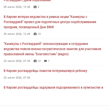
В Кирове офицер Росгвардии стал победителем открытого
шахматного турнира
09 июля 2026, 13:58
2
01 августа 2026, 07:08
1
В Кирове ветеран ведомства в рамках акции "Каникулы с
Росгвардией" провел для подопечных центра соцобслуживания
Директор Росгвардии Герой России генерал армии Виктор Золотов
праздник, посвященный Дню ВМФ
поздравил специалистов подразделений тыла с профессиональным
праздником
30 июля 2026, 12:49
10
01 августа 2026, 07:05
"Каникулы с Росгвардией": военнослужащие и сотрудники
ведомства повели военно-патриотическое занятие для участников
православной смены "Благовестник" (видео)
23 июля 2026, 07:30
12
1
В Кирове росгвардейцы помогли потерявшемуся ребенку
25 июля 2026, 07:00
В Кирове росгвардейцы задержали подозреваемого в хулиганстве и
находящегося в розыске
24 июля 2026, 09:01
Офицер Росгвардии рассказала об условиях приема на службу во