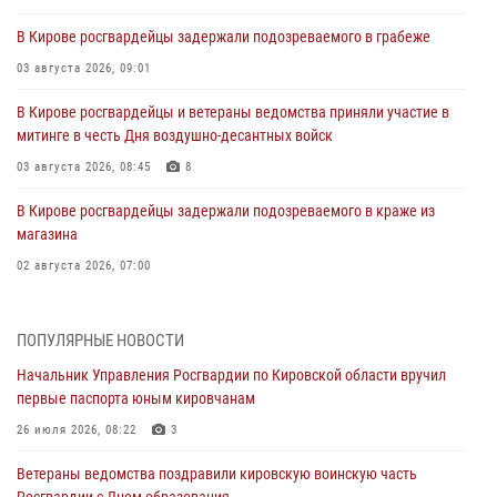
В Кирове росгвардейцы задержали подозреваемого в грабеже
03 августа 2026, 09:01
В Кирове росгвардейцы и ветераны ведомства приняли участие в
митинге в честь Дня воздушно-десантных войск
03 августа 2026, 08:45
8
В Кирове росгвардейцы задержали подозреваемого в краже из
магазина
02 августа 2026, 07:00
1 августа – День дежурной службы войск национальной гвардии
Российской Федерации
ПОПУЛЯРНЫЕ НОВОСТИ
01 августа 2026, 09:39
Начальник Управления Росгвардии по Кировской области вручил
первые паспорта юным кировчанам
В Росгвардии вспоминают российских воинов, погибших в Первой
мировой войне 1914-1918 годов
26 июля 2026, 08:22
3
01 августа 2026, 09:38
Ветераны ведомства поздравили кировскую воинскую часть
Росгвардии с Днем образования