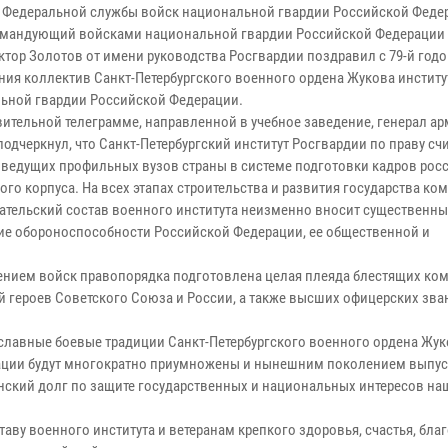
 Федеральной службы войск национальной гвардии Российской Феде
мандующий войсками национальной гвардии Российской Федерации 
ктор Золотов от имени руководства Росгвардии поздравил с 79-й го
ния коллектив Санкт-Петербургского военного ордена Жукова институ
ьной гвардии Российской Федерации.
вительной телеграмме, направленной в учебное заведение, генерал а
одчеркнул, что Санкт-Петербургский институт Росгвардии по праву сч
 ведущих профильных вузов страны в системе подготовки кадров рос
го корпуса. На всех этапах строительства и развития государства ко
ательский состав военного института неизменно вносит существенны
ие обороноспособности Российской Федерации, ее общественной и
едением войск правопорядка подготовлена целая плеяда блестящих ко
й героев Советского Союза и России, а также высших офицерских зва
славные боевые традиции Санкт-Петербургского военного ордена Жук
рации будут многократно приумножены и нынешним поколением выпус
ский долг по защите государственных и национальных интересов на
аву военного института и ветеранам крепкого здоровья, счастья, бла