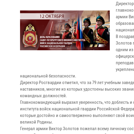
Директор
главноко
армии Ви
образова
национал
В поздра
Золотов п
одним из
офицерско
преподав
укреплен
национальной безопасности.
Директор Росгвардии отметил, что за 79 лет учебным зав
наставников, многие из которых удостоены высоких звани
командных должностей.
Главнокомандующий выразил уверенность, что доблесть и 
института войск национальной гвардии Российской Феде
которые достойно и самоотверженно выполняют свой воин
великой Родины.
Генерал армии Виктор Золотов пожелал всему личному сост