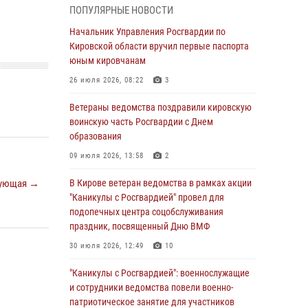
национальной гвардии Российской
ПОПУЛЯРНЫЕ НОВОСТИ
Федерации
Начальник Управления Росгвардии по
01 августа 2026, 09:39
Кировской области вручил первые паспорта
юным кировчанам
В Росгвардии вспоминают российских
воинов, погибших в Первой мировой войне
26 июля 2026, 08:22
3
1914-1918 годов
Ветераны ведомства поздравили кировскую
01 августа 2026, 09:38
воинскую часть Росгвардии с Днем
образования
В Кирове офицер Росгвардии стал
победителем открытого шахматного турнира
09 июля 2026, 13:58
2
01 августа 2026, 07:08
1
ующая →
В Кирове ветеран ведомства в рамках акции
"Каникулы с Росгвардией" провел для
Директор Росгвардии Герой России генерал
подопечных центра соцобслуживания
армии Виктор Золотов поздравил
праздник, посвященный Дню ВМФ
специалистов подразделений тыла с
профессиональным праздником
30 июля 2026, 12:49
10
01 августа 2026, 07:05
"Каникулы с Росгвардией": военнослужащие
и сотрудники ведомства повели военно-
В Кирове росгвардейцы задержали в кафе и
патриотическое занятие для участников
сауне подозреваемых в хулиганстве