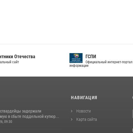
тники Отечества
ГСПИ
альный сайт
Официальный интернет-портал
информации
И
НАВИГАЦИЯ
осгвардейцы задержали
Новости
мую в сбыте поддельной купюр...
Карта сайта
26, 09:30