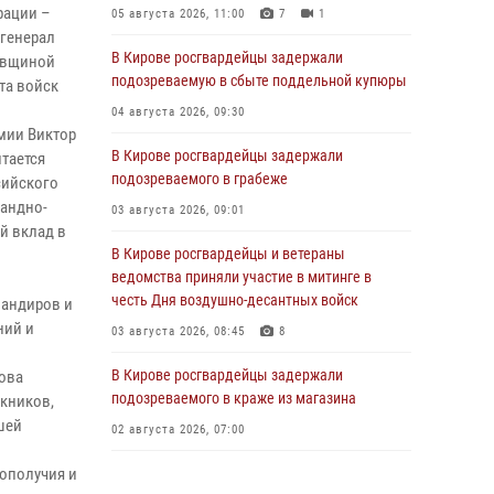
рации –
05 августа 2026, 11:00
7
1
генерал
В Кирове росгвардейцы задержали
довщиной
подозреваемую в сбыте поддельной купюры
та войск
04 августа 2026, 09:30
рмии Виктор
В Кирове росгвардейцы задержали
итается
подозреваемого в грабеже
сийского
мандно-
03 августа 2026, 09:01
й вклад в
В Кирове росгвардейцы и ветераны
ведомства приняли участие в митинге в
честь Дня воздушно-десантных войск
мандиров и
ний и
03 августа 2026, 08:45
8
В Кирове росгвардейцы задержали
ова
подозреваемого в краже из магазина
кников,
шей
02 августа 2026, 07:00
гополучия и
1 августа – День дежурной службы войск