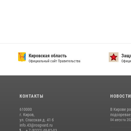
Кировская область
Защи
Официальный сайт Правительства
Офици
КОНТАКТЫ
НОВОСТ
610000
В Кирове р
г. Киров,
подозревае
ул. Спасская д. 41 б
04 августа 20
info.43@rosgvard.ru
+ 7 (8332) 48-82-03