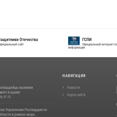
тники Отечества
ГСПИ
альный сайт
Официальный интернет-портал
информации
И
НАВИГАЦИЯ
осгвардейцы выявили
Новости
мого в краже
Карта сайта
26, 07:15
тав Управления Росгвардии по
бласти в рамках меди...