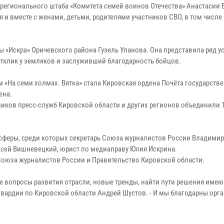
 регионального штаба «Комитета семей воинов Отечества» Анастасии 
 и вместе с женами, детьми, родителями участников СВО, в том числе 
ы «Искра» Оричевского района Гузель Уланова. Она представила ряд 
тклик у земляков и заслуживший благодарность бойцов.
«На семи холмах. Вятка» стала Кировская ордена Почёта государств
ена.
ников пресс-служб Кировской области и других регионов объединили 
сферы, среди которых секретарь Союза журналистов России Владимир
ксей Вишневецкий, юрист по медиаправу Юлия Искрина.
оюза журналистов России и Правительство Кировской области.
ые вопросы развития отрасли, новые тренды, найти пути решения име
гвардии по Кировской области Андрей Шустов. - И мы благодарны орг