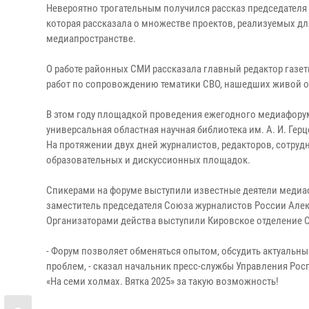
Невероятно трогательным получился рассказ председателя
которая рассказала о множестве проектов, реализуемых для
медиапространстве.
О работе районных СМИ рассказала главный редактор газет
работ по сопровождению тематики СВО, нашедших живой о
В этом году площадкой проведения ежегодного медиафорум 
универсальная областная научная библиотека им. А. И. Герц
На протяжении двух дней журналистов, редакторов, сотруд
образовательных и дискуссионных площадок.
Спикерами на форуме выступили известные деятели медиа
заместитель председателя Союза журналистов России Але
Организаторами действа выступили Кировское отделение С
- Форум позволяет обменяться опытом, обсудить актуальн
проблем, - сказал начальник пресс-службы Управления Рос
«На семи холмах. Вятка 2025» за такую возможность!