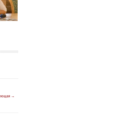
Кировские росгвардейцы задержали
неоднократно судимую гражданку,
подозреваемую в краже
21 июля 2026, 08:20
В Кирове и Кирово-Чепецке росгвардейцы
задержали подозреваемых в хулиганстве
19 июля 2026, 07:00
ующая →