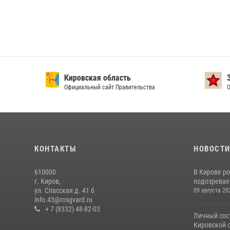
Кировская область
Защи
Официальный сайт Правительства
Офици
КОНТАКТЫ
НОВОСТ
610000
В Кирове р
г. Киров,
подозревае
ул. Спасская д. 41 б
09 августа 20
info.43@rosgvard.ru
+ 7 (8332) 48-82-03
Личный сос
Кировской о