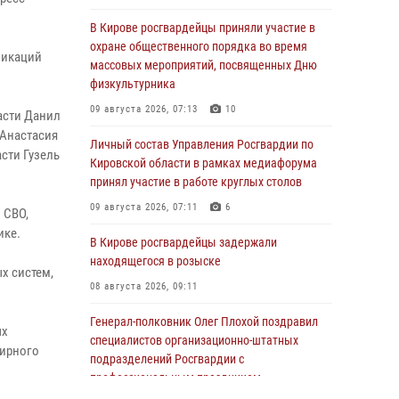
В Кирове росгвардейцы приняли участие в
охране общественного порядка во время
никаций
массовых мероприятий, посвященных Дню
физкультурника
09 августа 2026, 07:13
10
асти Данил
 Анастасия
Личный состав Управления Росгвардии по
сти Гузель
Кировской области в рамках медиафорума
принял участие в работе круглых столов
09 августа 2026, 07:11
6
 СВО,
ике.
В Кирове росгвардейцы задержали
находящегося в розыске
х систем,
08 августа 2026, 09:11
Генерал-полковник Олег Плохой поздравил
ых
специалистов организационно-штатных
мирного
подразделений Росгвардии с
профессиональным праздником