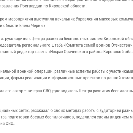
правления Росгвардии по Кировской области.
ром мероприятия выступила начальник Управления массовых комму
й области Елена Черных.
и: руководитель Центра развития беспилотных систем Кировской обл
редседатель регионального штаба «Комитета семей воинов Отечества»
 главный редактор газеты «Искра» Оричевского района Кировской обла
альной военной операции, различные аспекты работы с участниками
ации, формы реализации информационных проектов по данной темат
л его автор – ветеран СВО, руководитель Центра развития беспилотны
иальных сетях, рассказал о своих методах работы с аудиторией разн
нтра подготовки боевых беспилотчиков, поделился своим видением 
ия СВО...