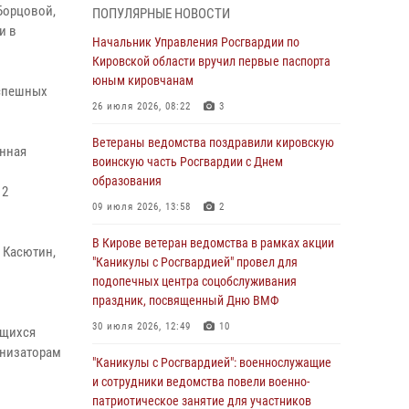
07 августа 2026, 08:51
Борцовой,
ПОПУЛЯРНЫЕ НОВОСТИ
и в
Начальник областного Управления
Начальник Управления Росгвардии по
вневедомственной охраны принял участие во
Кировской области вручил первые паспорта
всероссийском совещании-семинаре по
юным кировчанам
успешных
вопросам развития этого подразделения
26 июля 2026, 08:22
3
Росгвардии (видео)
Ветераны ведомства поздравили кировскую
07 августа 2026, 08:48
8
1
енная
воинскую часть Росгвардии с Днем
В Кирове росгвардейцы задержали
образования
12
подозреваемого в краже инструмента
09 июля 2026, 13:58
2
07 августа 2026, 08:39
В Кирове ветеран ведомства в рамках акции
 Касютин,
В Кирово-Чепецке росгвардейцы задержали
"Каникулы с Росгвардией" провел для
подозреваемого в хулиганстве
подопечных центра соцобслуживания
праздник, посвященный Дню ВМФ
06 августа 2026, 07:00
30 июля 2026, 12:49
10
ющихся
Губернатор Кировской области Александр
анизаторам
Соколов вручил почетные знаки и грамоты
"Каникулы с Росгвардией": военнослужащие
росгвардейцам (видео)
и сотрудники ведомства повели военно-
патриотическое занятие для участников
05 августа 2026, 11:00
7
1