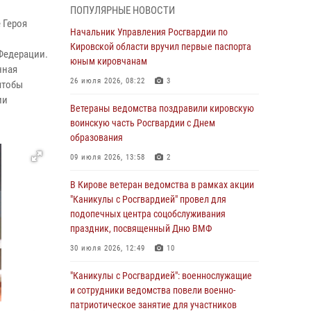
национальной гвардии Российской
ПОПУЛЯРНЫЕ НОВОСТИ
Федерации
 Героя
Начальник Управления Росгвардии по
01 августа 2026, 09:39
Кировской области вручил первые паспорта
Федерации.
юным кировчанам
В Росгвардии вспоминают российских
нная
воинов, погибших в Первой мировой войне
26 июля 2026, 08:22
3
чтобы
1914-1918 годов
ии
Ветераны ведомства поздравили кировскую
01 августа 2026, 09:38
воинскую часть Росгвардии с Днем
образования
В Кирове офицер Росгвардии стал
победителем открытого шахматного турнира
09 июля 2026, 13:58
2
01 августа 2026, 07:08
1
В Кирове ветеран ведомства в рамках акции
"Каникулы с Росгвардией" провел для
Директор Росгвардии Герой России генерал
подопечных центра соцобслуживания
армии Виктор Золотов поздравил
праздник, посвященный Дню ВМФ
специалистов подразделений тыла с
профессиональным праздником
30 июля 2026, 12:49
10
01 августа 2026, 07:05
"Каникулы с Росгвардией": военнослужащие
и сотрудники ведомства повели военно-
В Кирове росгвардейцы задержали в кафе и
патриотическое занятие для участников
сауне подозреваемых в хулиганстве