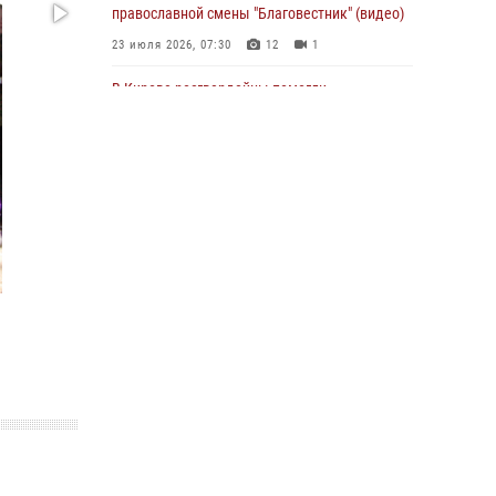
православной смены "Благовестник" (видео)
31 июля 2026, 06:57
23 июля 2026, 07:30
12
1
В Кирове росгвардейцы помогли
потерявшемуся ребенку
25 июля 2026, 07:00
В Кирове росгвардейцы задержали
подозреваемого в хулиганстве и
находящегося в розыске
24 июля 2026, 09:01
Офицер Росгвардии рассказала об условиях
приема на службу во вневедомственную
охрану и поступления в ведомственные вузы
22 июля 2026, 14:51
1
2
В Кирово-Чепецке росгвардейцы задержали
подозреваемую в краже коньяка
07 июля 2026, 07:53