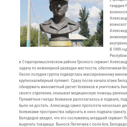
гвардии 
военнослу
Александ
воинског
Александ
инженерн
внутренн
В 1999 го
Республи
в Старопромысловском районе Грозного сержант Александ
задачу по инженерной разведке местности, обеспечивая б
Около полудня группа подверглась массированному мином
крупнокалиберный пулемет. Сразу после начала атаки Бело
обнаружить минометный расчет боевиков и уничтожить бан
своего отделения, оказывал медицинскую помощь раненым
Пулемётное гнездо боевиков располагалось в подвале, под
было не достать. Александр сумел проползти несколько де
боевиками пространства забросить в окно подвала гранату.
Белодедов увидел, что его сослуживец младший сержант Ле
выручать товарища. Вынося Легенчука с поля боя, Белодед