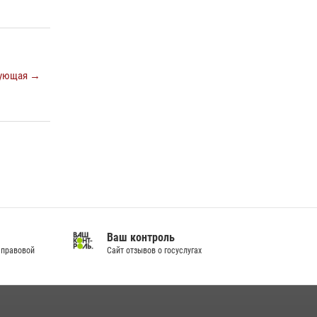
В Кировской области спецназ Росгвардии
принял участие в межведомственном
тактико-специальном учении
06 июля 2026, 07:19
4
ующая →
В Слободском росгвардейцы задержали
подозреваемых в хулиганстве
20 июля 2026, 08:16
Ваш контроль
 правовой
Сайт отзывов о госуслугах