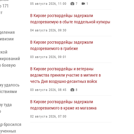
05 августа 2026, 11:00
7
1
о 171
нт
В Кирове росгвардейцы задержали
и
подозреваемую в сбыте поддельной купюры
04 августа 2026, 09:30
деления
дивизии
В Кирове росгвардейцы задержали
подозреваемого в грабеже
ской
03 августа 2026, 09:01
рмирований
л боевую
В Кирове росгвардейцы и ветераны
ведомства приняли участие в митинге в
честь Дня воздушно-десантных войск
му удалось
03 августа 2026, 08:45
8
ействиями
В Кирове росгвардейцы задержали
у туда
подозреваемого в краже из магазина
о
02 августа 2026, 07:00
др бросился
1 августа – День дежурной службы войск
лученных