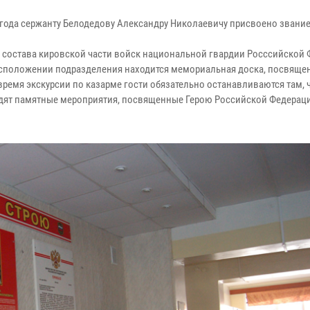
 года сержанту Белодедову Александру Николаевичу присвоено звание
 состава кировской части войск национальной гвардии Росссийской 
расположении подразделения находится мемориальная доска, посвяще
время экскурсии по казарме гости обязательно останавливаются там, 
ходят памятные мероприятия, посвященные Герою Российской Федерац