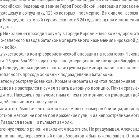
Российской Федерации звание Героя Российской Федерации присвоен
жащему и сотруднику, 123 из которых - посмертно. В их числе - сержа
р Белодедов, который героически погиб 24 года назад при исполнени
о долга.
р Николаевич проходил службу в городе Кирове – был командиром от
о-саперного взвода батальона оперативного назначения кировской 
их войск.
ду участвовал в контртеррористической операции на территории Чечен
ки. 26 декабря 1999 года в ходе спецоперации по ликвидации бандфо
р Белодедов находился в составе группы разминирования и выполня
езопасность прохода основных подразделений батальона.
етному обстрелу боевиков. Кроме миномета бандитов поддерживал
дедов не растерялся и сумел занять выгодную позицию. Почти сразу е
дитов. Находясь под пулеметным огнем противника, он руководил д
, обеспечивал их эвакуацию.
авить его было очень сложно из-за малых размеров бойницы, снайпер
сятков метров, не попав под вражеские пули, и из непростреливаемог
 Раздался взрыв – и пулемет замолк.
генчук тяжело ранен и находится под огнем. Не раздумывая, Алексан
ов попал под перекрестный огонь боевиков и был тяжело ранен. От по