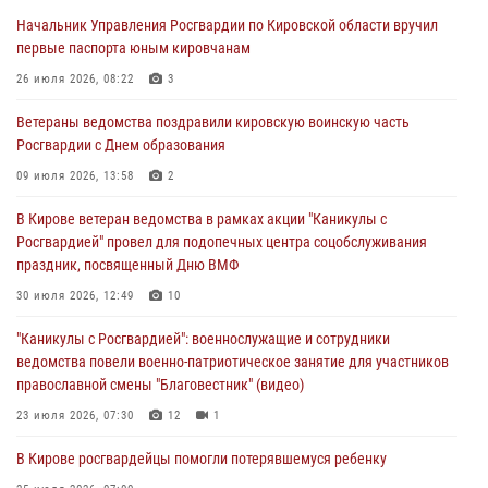
В Кирове росгвардейцы задержали подозреваемого в краже
Начальник Управления Росгвардии по Кировской области вручил
инструмента
первые паспорта юным кировчанам
07 августа 2026, 08:39
26 июля 2026, 08:22
3
В Кирово-Чепецке росгвардейцы задержали подозреваемого в
Ветераны ведомства поздравили кировскую воинскую часть
хулиганстве
Росгвардии с Днем образования
06 августа 2026, 07:00
09 июля 2026, 13:58
2
Губернатор Кировской области Александр Соколов вручил
В Кирове ветеран ведомства в рамках акции "Каникулы с
почетные знаки и грамоты росгвардейцам (видео)
Росгвардией" провел для подопечных центра соцобслуживания
05 августа 2026, 11:00
7
1
праздник, посвященный Дню ВМФ
В Кирове росгвардейцы задержали подозреваемую в сбыте
30 июля 2026, 12:49
10
поддельной купюры
"Каникулы с Росгвардией": военнослужащие и сотрудники
04 августа 2026, 09:30
ведомства повели военно-патриотическое занятие для участников
православной смены "Благовестник" (видео)
23 июля 2026, 07:30
12
1
В Кирове росгвардейцы помогли потерявшемуся ребенку