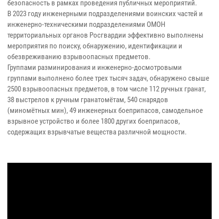
безопасность в рамках проведения публичных мероприятий.
В 2023 году инженерными подразделениями воинских частей и
инженерно-техническими подразделениями ОМОН
территориальных органов Росгвардии эффективно выполнены
мероприятия по поиску, обнаружению, идентификации и
обезвреживанию взрывоопасных предметов.
Группами разминирования и инженерно-досмотровыми
группами выполнено более трех тысяч задач, обнаружено свыше
2500 взрывоопасных предметов, в том числе 112 ручных гранат,
38 выстрелов к ручным гранатомётам, 540 снарядов
(миномётных мин), 49 инженерных боеприпасов, самодельное
взрывное устройство и более 1800 других боеприпасов,
содержащих взрывчатые вещества различной мощности.