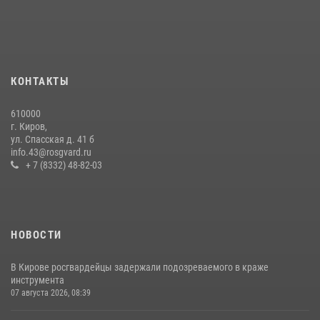
хулиганстве
20 июля 2026, 08:16
Кировские росгвардейцы задержали неоднократно судимую
гражданку, подозреваемую в краже
КОНТАКТЫ
21 июля 2026, 08:20
610000
В Кирове и Кирово-Чепецке росгвардейцы задержали
г. Киров,
подозреваемых в хулиганстве
ул. Спасская д. 41 б
info.43@rosgvard.ru
19 июля 2026, 07:00
+ 7 (8332) 48-82-03
НОВОСТИ
В Кирове росгвардейцы задержали подозреваемого в краже
инструмента
07 августа 2026, 08:39