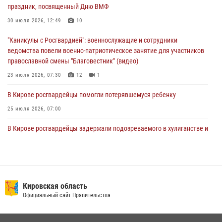
02 августа 2026, 07:00
праздник, посвященный Дню ВМФ
1 августа – День дежурной службы войск национальной гвардии
30 июля 2026, 12:49
10
Российской Федерации
"Каникулы с Росгвардией": военнослужащие и сотрудники
01 августа 2026, 09:39
ведомства повели военно-патриотическое занятие для участников
православной смены "Благовестник" (видео)
23 июля 2026, 07:30
12
1
В Кирове росгвардейцы помогли потерявшемуся ребенку
25 июля 2026, 07:00
В Кирове росгвардейцы задержали подозреваемого в хулиганстве и
находящегося в розыске
24 июля 2026, 09:01
Офицер Росгвардии рассказала об условиях приема на службу во
вневедомственную охрану и поступления в ведомственные вузы
Кировская область
Официальный сайт Правительства
22 июля 2026, 14:51
1
2
В Слободском росгвардейцы задержали подозреваемых в