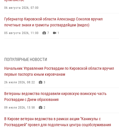
06 августа 2026, 07:00
Губернатор Кировской области Александр Соколов вручил
почетные знаки и грамоты росгвардейцам (видео)
05 августа 2026, 11:00
7
1
В Кирове росгвардейцы задержали подозреваемую в сбыте
поддельной купюры
04 августа 2026, 09:30
ПОПУЛЯРНЫЕ НОВОСТИ
Начальник Управления Росгвардии по Кировской области вручил
В Кирове росгвардейцы задержали подозреваемого в грабеже
первые паспорта юным кировчанам
03 августа 2026, 09:01
26 июля 2026, 08:22
3
В Кирове росгвардейцы и ветераны ведомства приняли участие в
Ветераны ведомства поздравили кировскую воинскую часть
митинге в честь Дня воздушно-десантных войск
Росгвардии с Днем образования
03 августа 2026, 08:45
8
09 июля 2026, 13:58
2
В Кирове росгвардейцы задержали подозреваемого в краже из
В Кирове ветеран ведомства в рамках акции "Каникулы с
магазина
Росгвардией" провел для подопечных центра соцобслуживания