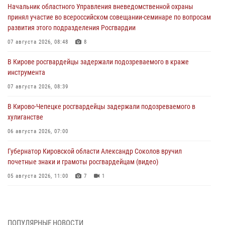
Начальник областного Управления вневедомственной охраны
принял участие во всероссийском совещании-семинаре по вопросам
развития этого подразделения Росгвардии
07 августа 2026, 08:48
8
В Кирове росгвардейцы задержали подозреваемого в краже
инструмента
07 августа 2026, 08:39
В Кирово-Чепецке росгвардейцы задержали подозреваемого в
хулиганстве
06 августа 2026, 07:00
Губернатор Кировской области Александр Соколов вручил
почетные знаки и грамоты росгвардейцам (видео)
05 августа 2026, 11:00
7
1
В Кирове росгвардейцы задержали подозреваемую в сбыте
поддельной купюры
04 августа 2026, 09:30
ПОПУЛЯРНЫЕ НОВОСТИ