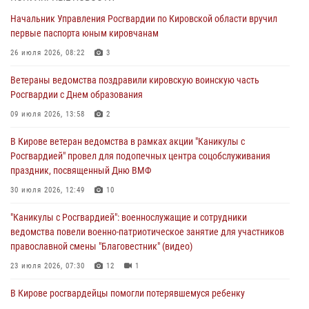
Начальник Управления Росгвардии по Кировской области вручил
В Кирове росгвардейцы задержали подозреваемого в грабеже
первые паспорта юным кировчанам
03 августа 2026, 09:01
26 июля 2026, 08:22
3
В Кирове росгвардейцы и ветераны ведомства приняли участие в
Ветераны ведомства поздравили кировскую воинскую часть
митинге в честь Дня воздушно-десантных войск
Росгвардии с Днем образования
03 августа 2026, 08:45
8
09 июля 2026, 13:58
2
В Кирове росгвардейцы задержали подозреваемого в краже из
В Кирове ветеран ведомства в рамках акции "Каникулы с
магазина
Росгвардией" провел для подопечных центра соцобслуживания
02 августа 2026, 07:00
праздник, посвященный Дню ВМФ
1 августа – День дежурной службы войск национальной гвардии
30 июля 2026, 12:49
10
Российской Федерации
"Каникулы с Росгвардией": военнослужащие и сотрудники
01 августа 2026, 09:39
ведомства повели военно-патриотическое занятие для участников
православной смены "Благовестник" (видео)
23 июля 2026, 07:30
12
1
В Кирове росгвардейцы помогли потерявшемуся ребенку