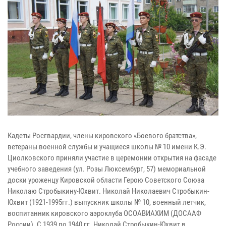
Кадеты Росгвардии, члены кировского «Боевого братства»,
ветераны военной службы и учащиеся школы № 10 имени К.Э.
Циолковского приняли участие в церемонии открытия на фасаде
учебного заведения (ул. Розы Люксембург, 57) мемориальной
доски уроженцу Кировской области Герою Советского Союза
Николаю Стробыкину-Юхвит. Николай Николаевич Стробыкин-
Юхвит (1921-1995гг.) выпускник школы № 10, военный летчик,
воспитанник кировского аэроклуба ОСОАВИАХИМ (ДОСААФ
России). С 1939 по 1940 гг. Николай Стробыкин-Юхвит в