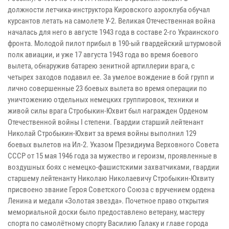
должности летчика-инструктора Кировского аэроклуба обучал
курсантов летать на самолете У-2. Великая Отечественная война
началась для него в августе 1943 года в составе 2-го Украинского
фронта. Молодой пилот прибыл в 190-ый гвардейский штурмовой
полк авиации, и уже 17 августа 1943 года во время боевого
вылета, обнаружив батарею зенитной артиллерии врага, с
четырех заходов подавил ее. За умелое вождение в бой групп и
лично совершенные 23 боевых вылета во время операции по
уничтожению отдельных немецких группировок, техники и
живой силы врага Стробыкин-Юхвит был награжден Орденом
Отечественной войны I степени. Гвардии старший лейтенант
Николай Стробыкин-Юхвит за время войны выполнил 129
боевых вылетов на Ил-2. Указом Президиума Верховного Совета
СССР от 15 мая 1946 года за мужество и героизм, проявленные в
воздушных боях с немецко-фашистскими захватчиками, гвардии
старшему лейтенанту Николаю Николаевичу Стробыкин-Юхвиту
присвоено звание Героя Советского Союза с вручением ордена
Ленина и медали «Золотая звезда». Почетное право открытия
мемориальной доски было предоставлено ветерану, мастеру
спорта по самолётному спорту Василию Галаку и главе города