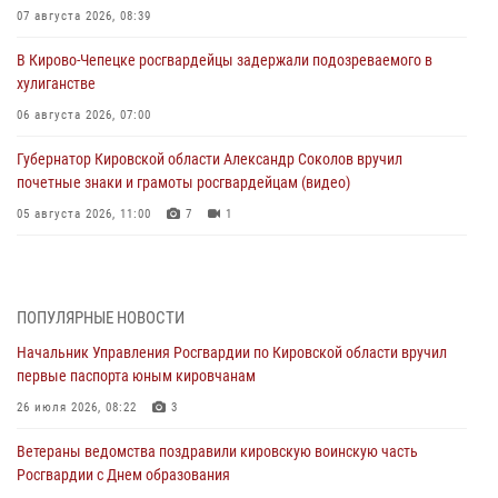
07 августа 2026, 08:39
В Кирово-Чепецке росгвардейцы задержали подозреваемого в
хулиганстве
06 августа 2026, 07:00
Губернатор Кировской области Александр Соколов вручил
почетные знаки и грамоты росгвардейцам (видео)
05 августа 2026, 11:00
7
1
В Кирове росгвардейцы задержали подозреваемую в сбыте
поддельной купюры
04 августа 2026, 09:30
ПОПУЛЯРНЫЕ НОВОСТИ
Начальник Управления Росгвардии по Кировской области вручил
В Кирове росгвардейцы задержали подозреваемого в грабеже
первые паспорта юным кировчанам
03 августа 2026, 09:01
26 июля 2026, 08:22
3
В Кирове росгвардейцы и ветераны ведомства приняли участие в
Ветераны ведомства поздравили кировскую воинскую часть
митинге в честь Дня воздушно-десантных войск
Росгвардии с Днем образования
03 августа 2026, 08:45
8