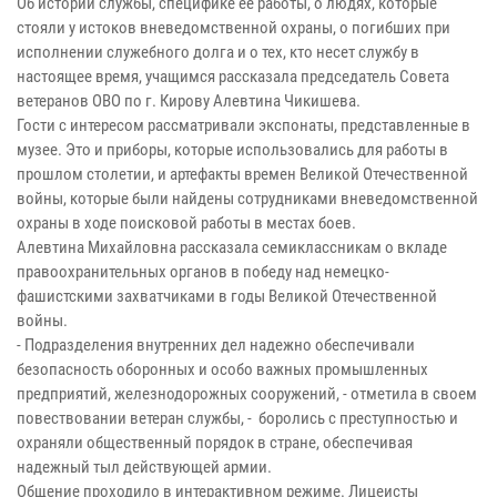
Об истории службы, специфике ее работы, о людях, которые
стояли у истоков вневедомственной охраны, о погибших при
исполнении служебного долга и о тех, кто несет службу в
настоящее время, учащимся рассказала председатель Совета
ветеранов ОВО по г. Кирову Алевтина Чикишева.
Гости с интересом рассматривали экспонаты, представленные в
музее. Это и приборы, которые использовались для работы в
прошлом столетии, и артефакты времен Великой Отечественной
войны, которые были найдены сотрудниками вневедомственной
охраны в ходе поисковой работы в местах боев.
Алевтина Михайловна рассказала семиклассникам о вкладе
правоохранительных органов в победу над немецко-
фашистскими захватчиками в годы Великой Отечественной
войны.
- Подразделения внутренних дел надежно обеспечивали
безопасность оборонных и особо важных промышленных
предприятий, железнодорожных сооружений, - отметила в своем
повествовании ветеран службы, - боролись с преступностью и
охраняли общественный порядок в стране, обеспечивая
надежный тыл действующей армии.
Общение проходило в интерактивном режиме. Лицеисты