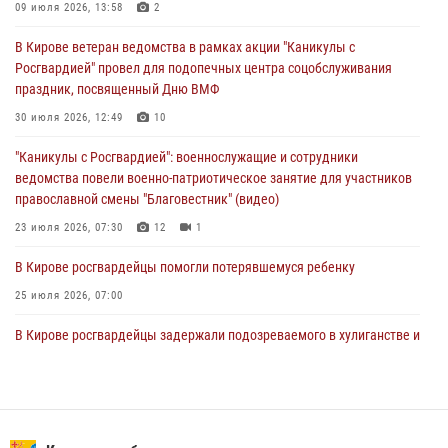
09 июля 2026, 13:58
2
В Кирове росгвардейцы задержали подозреваемого в краже из
В Кирове ветеран ведомства в рамках акции "Каникулы с
магазина
Росгвардией" провел для подопечных центра соцобслуживания
02 августа 2026, 07:00
праздник, посвященный Дню ВМФ
1 августа – День дежурной службы войск национальной гвардии
30 июля 2026, 12:49
10
Российской Федерации
"Каникулы с Росгвардией": военнослужащие и сотрудники
01 августа 2026, 09:39
ведомства повели военно-патриотическое занятие для участников
православной смены "Благовестник" (видео)
23 июля 2026, 07:30
12
1
В Кирове росгвардейцы помогли потерявшемуся ребенку
25 июля 2026, 07:00
В Кирове росгвардейцы задержали подозреваемого в хулиганстве и
находящегося в розыске
24 июля 2026, 09:01
Офицер Росгвардии рассказала об условиях приема на службу во
вневедомственную охрану и поступления в ведомственные вузы