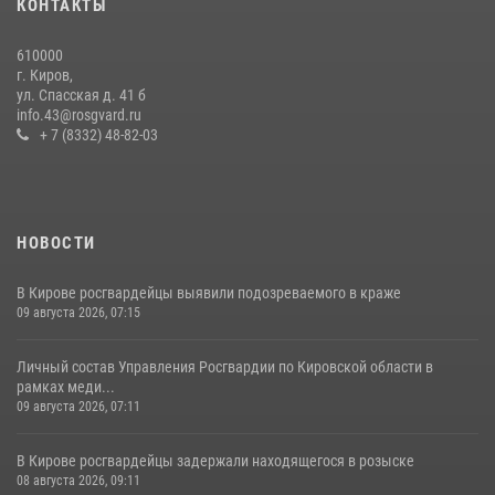
КОНТАКТЫ
21 июля 2026, 08:20
610000
В Кирове росгвардейцы обеспечили безопасность в День ВМФ
г. Киров,
ул. Спасская д. 41 б
27 июля 2026, 08:08
11
info.43@rosgvard.ru
+ 7 (8332) 48-82-03
НОВОСТИ
В Кирове росгвардейцы выявили подозреваемого в краже
09 августа 2026, 07:15
Личный состав Управления Росгвардии по Кировской области в
рамках меди...
09 августа 2026, 07:11
В Кирове росгвардейцы задержали находящегося в розыске
08 августа 2026, 09:11