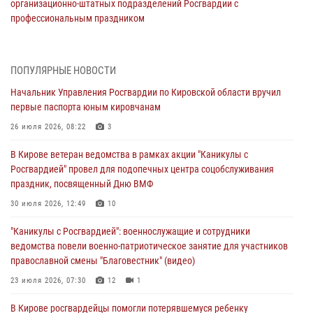
организационно-штатных подразделений Росгвардии с
профессиональным праздником
07 августа 2026, 08:51
Начальник областного Управления вневедомственной охраны
ПОПУЛЯРНЫЕ НОВОСТИ
принял участие во всероссийском совещании-семинаре по вопросам
Начальник Управления Росгвардии по Кировской области вручил
развития этого подразделения Росгвардии (видео)
первые паспорта юным кировчанам
07 августа 2026, 08:48
8
1
26 июля 2026, 08:22
3
В Кирове росгвардейцы задержали подозреваемого в краже
В Кирове ветеран ведомства в рамках акции "Каникулы с
инструмента
Росгвардией" провел для подопечных центра соцобслуживания
07 августа 2026, 08:39
праздник, посвященный Дню ВМФ
В Кирово-Чепецке росгвардейцы задержали подозреваемого в
30 июля 2026, 12:49
10
хулиганстве
"Каникулы с Росгвардией": военнослужащие и сотрудники
06 августа 2026, 07:00
ведомства повели военно-патриотическое занятие для участников
православной смены "Благовестник" (видео)
Губернатор Кировской области Александр Соколов вручил
почетные знаки и грамоты росгвардейцам (видео)
23 июля 2026, 07:30
12
1
05 августа 2026, 11:00
7
1
В Кирове росгвардейцы помогли потерявшемуся ребенку