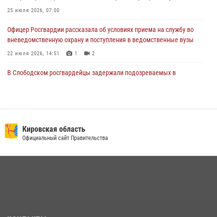
25 июля 2026, 07:00
Офицер Росгвардии рассказала об условиях приема на службу во
вневедомственную охрану и поступления в ведомственные вузы
22 июля 2026, 14:51
1
2
В Слободском росгвардейцы задержали подозреваемых в
хулиганстве
20 июля 2026, 08:16
В Кирове росгвардейцы задержали подозреваемого в хулиганстве и
находящегося в розыске
Кировская область
Официальный сайт Правительства
24 июля 2026, 09:01
В Кирове росгвардейцы и ветераны ведомства приняли участие в
митинге в честь Дня воздушно-десантных войск
03 августа 2026, 08:45
8
Кировские росгвардейцы задержали неоднократно судимую
гражданку, подозреваемую в краже