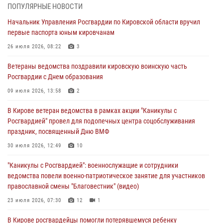
ПОПУЛЯРНЫЕ НОВОСТИ
В Кирове росгвардейцы задержали подозреваемого в краже
Начальник Управления Росгвардии по Кировской области вручил
инструмента
первые паспорта юным кировчанам
07 августа 2026, 08:39
26 июля 2026, 08:22
3
В Кирово-Чепецке росгвардейцы задержали подозреваемого в
Ветераны ведомства поздравили кировскую воинскую часть
хулиганстве
Росгвардии с Днем образования
06 августа 2026, 07:00
09 июля 2026, 13:58
2
Губернатор Кировской области Александр Соколов вручил
В Кирове ветеран ведомства в рамках акции "Каникулы с
почетные знаки и грамоты росгвардейцам (видео)
Росгвардией" провел для подопечных центра соцобслуживания
05 августа 2026, 11:00
7
1
праздник, посвященный Дню ВМФ
В Кирове росгвардейцы задержали подозреваемую в сбыте
30 июля 2026, 12:49
10
поддельной купюры
"Каникулы с Росгвардией": военнослужащие и сотрудники
04 августа 2026, 09:30
ведомства повели военно-патриотическое занятие для участников
православной смены "Благовестник" (видео)
23 июля 2026, 07:30
12
1
В Кирове росгвардейцы помогли потерявшемуся ребенку