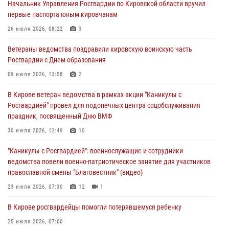
Начальник Управления Росгвардии по Кировской области вручил
поддельной купюры
первые паспорта юным кировчанам
04 августа 2026, 09:30
26 июля 2026, 08:22
3
В Кирове росгвардейцы задержали подозреваемого в грабеже
Ветераны ведомства поздравили кировскую воинскую часть
03 августа 2026, 09:01
Росгвардии с Днем образования
В Кирове росгвардейцы и ветераны ведомства приняли участие в
09 июля 2026, 13:58
2
митинге в честь Дня воздушно-десантных войск
В Кирове ветеран ведомства в рамках акции "Каникулы с
03 августа 2026, 08:45
8
Росгвардией" провел для подопечных центра соцобслуживания
праздник, посвященный Дню ВМФ
В Кирове росгвардейцы задержали подозреваемого в краже из
магазина
30 июля 2026, 12:49
10
02 августа 2026, 07:00
"Каникулы с Росгвардией": военнослужащие и сотрудники
ведомства повели военно-патриотическое занятие для участников
православной смены "Благовестник" (видео)
23 июля 2026, 07:30
12
1
В Кирове росгвардейцы помогли потерявшемуся ребенку
25 июля 2026, 07:00