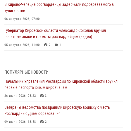
В Кирово-Чепецке росгвардейцы задержали подозреваемого в
хулиганстве
06 августа 2026, 07:00
Губернатор Кировской области Александр Соколов вручил
почетные знаки и грамоты росгвардейцам (видео)
05 августа 2026, 11:00
7
1
В Кирове росгвардейцы задержали подозреваемую в сбыте
поддельной купюры
04 августа 2026, 09:30
ПОПУЛЯРНЫЕ НОВОСТИ
Начальник Управления Росгвардии по Кировской области вручил
В Кирове росгвардейцы задержали подозреваемого в грабеже
первые паспорта юным кировчанам
03 августа 2026, 09:01
26 июля 2026, 08:22
3
В Кирове росгвардейцы и ветераны ведомства приняли участие в
Ветераны ведомства поздравили кировскую воинскую часть
митинге в честь Дня воздушно-десантных войск
Росгвардии с Днем образования
03 августа 2026, 08:45
8
09 июля 2026, 13:58
2
В Кирове росгвардейцы задержали подозреваемого в краже из