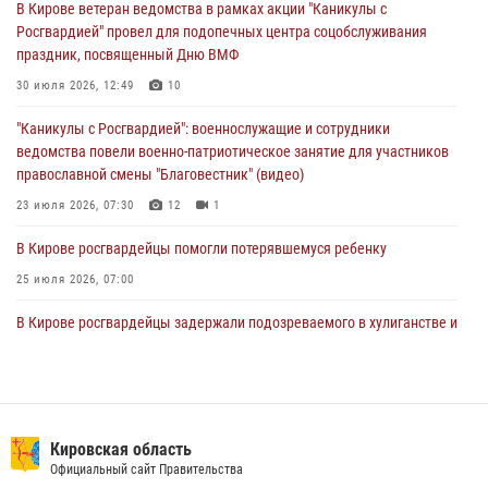
В Кирове ветеран ведомства в рамках акции "Каникулы с
магазина
Росгвардией" провел для подопечных центра соцобслуживания
02 августа 2026, 07:00
праздник, посвященный Дню ВМФ
1 августа – День дежурной службы войск национальной гвардии
30 июля 2026, 12:49
10
Российской Федерации
"Каникулы с Росгвардией": военнослужащие и сотрудники
01 августа 2026, 09:39
ведомства повели военно-патриотическое занятие для участников
православной смены "Благовестник" (видео)
23 июля 2026, 07:30
12
1
В Кирове росгвардейцы помогли потерявшемуся ребенку
25 июля 2026, 07:00
В Кирове росгвардейцы задержали подозреваемого в хулиганстве и
находящегося в розыске
24 июля 2026, 09:01
Офицер Росгвардии рассказала об условиях приема на службу во
вневедомственную охрану и поступления в ведомственные вузы
Кировская область
Официальный сайт Правительства
22 июля 2026, 14:51
1
2