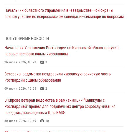
Начальник областного Управления вневедомственной охраны
принял участие во всероссийском совещании-семинаре по вопросам
развития этого подразделения Росгвардии (видео)
07 августа 2026, 08:48
8
1
ПОПУЛЯРНЫЕ НОВОСТИ
В Кирове росгвардейцы задержали подозреваемого в краже
Начальник Управления Росгвардии по Кировской области вручил
инструмента
первые паспорта юным кировчанам
07 августа 2026, 08:39
26 июля 2026, 08:22
3
В Кирово-Чепецке росгвардейцы задержали подозреваемого в
Ветераны ведомства поздравили кировскую воинскую часть
хулиганстве
Росгвардии с Днем образования
06 августа 2026, 07:00
09 июля 2026, 13:58
2
Губернатор Кировской области Александр Соколов вручил
В Кирове ветеран ведомства в рамках акции "Каникулы с
почетные знаки и грамоты росгвардейцам (видео)
Росгвардией" провел для подопечных центра соцобслуживания
05 августа 2026, 11:00
7
1
праздник, посвященный Дню ВМФ
В Кирове росгвардейцы задержали подозреваемую в сбыте
30 июля 2026, 12:49
10
поддельной купюры