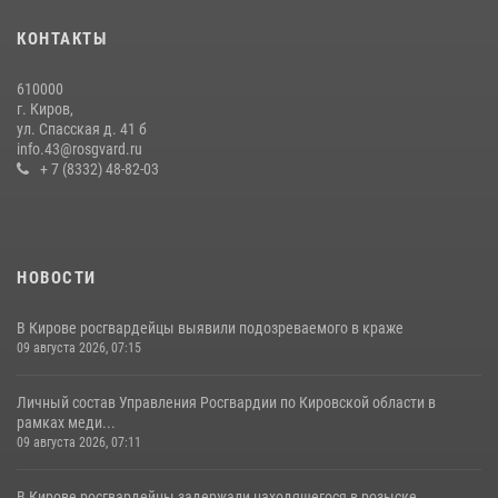
гражданку, подозреваемую в краже
КОНТАКТЫ
21 июля 2026, 08:20
610000
В Кирове и Кирово-Чепецке росгвардейцы задержали
г. Киров,
подозреваемых в хулиганстве
ул. Спасская д. 41 б
info.43@rosgvard.ru
19 июля 2026, 07:00
+ 7 (8332) 48-82-03
НОВОСТИ
В Кирове росгвардейцы выявили подозреваемого в краже
09 августа 2026, 07:15
Личный состав Управления Росгвардии по Кировской области в
рамках меди...
09 августа 2026, 07:11
В Кирове росгвардейцы задержали находящегося в розыске