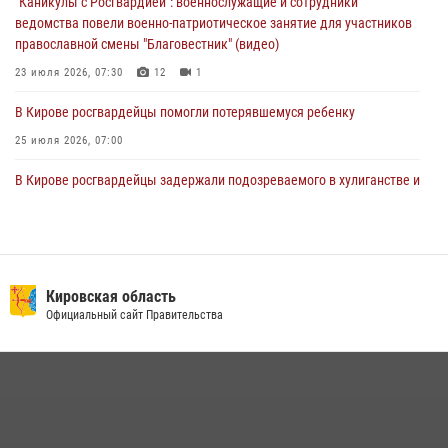
"Каникулы с Росгвардией": военнослужащие и сотрудники
04 августа 2026, 09:30
ведомства повели военно-патриотическое занятие для участников
православной смены "Благовестник" (видео)
23 июля 2026, 07:30
12
1
В Кирове росгвардейцы помогли потерявшемуся ребенку
25 июля 2026, 07:00
В Кирове росгвардейцы задержали подозреваемого в хулиганстве и
находящегося в розыске
24 июля 2026, 09:01
Офицер Росгвардии рассказала об условиях приема на службу во
вневедомственную охрану и поступления в ведомственные вузы
Кировская область
Официальный сайт Правительства
22 июля 2026, 14:51
1
2
В Слободском росгвардейцы задержали подозреваемых в
хулиганстве
20 июля 2026, 08:16
Кировские росгвардейцы задержали неоднократно судимую