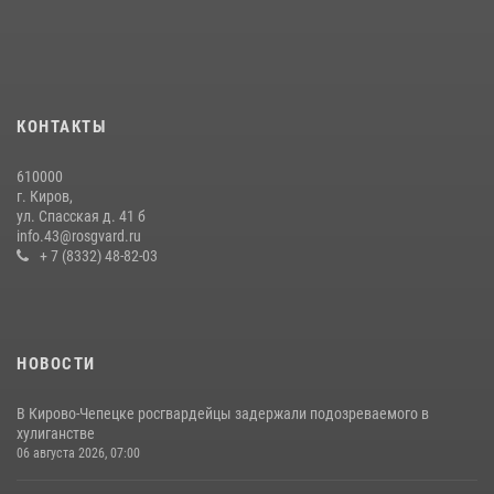
краже коньяка
07 июля 2026, 07:53
В Слободском росгвардейцы задержали подозреваемых в
хулиганстве
КОНТАКТЫ
20 июля 2026, 08:16
610000
В Кирове и Кирово-Чепецке росгвардейцы задержали
г. Киров,
подозреваемых в хулиганстве
ул. Спасская д. 41 б
info.43@rosgvard.ru
19 июля 2026, 07:00
+ 7 (8332) 48-82-03
НОВОСТИ
В Кирово-Чепецке росгвардейцы задержали подозреваемого в
хулиганстве
06 августа 2026, 07:00