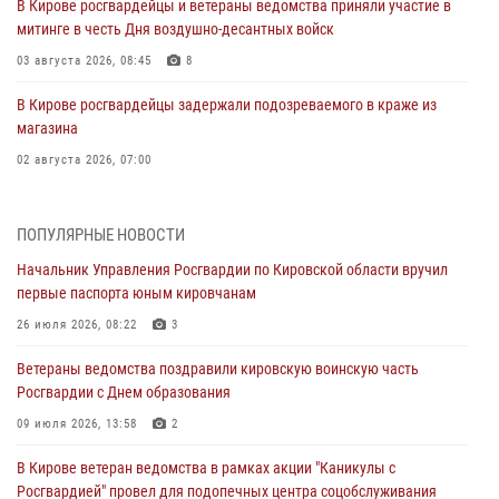
В Кирове росгвардейцы и ветераны ведомства приняли участие в
митинге в честь Дня воздушно-десантных войск
03 августа 2026, 08:45
8
В Кирове росгвардейцы задержали подозреваемого в краже из
магазина
02 августа 2026, 07:00
1 августа – День дежурной службы войск национальной гвардии
Российской Федерации
ПОПУЛЯРНЫЕ НОВОСТИ
01 августа 2026, 09:39
Начальник Управления Росгвардии по Кировской области вручил
первые паспорта юным кировчанам
В Росгвардии вспоминают российских воинов, погибших в Первой
мировой войне 1914-1918 годов
26 июля 2026, 08:22
3
01 августа 2026, 09:38
Ветераны ведомства поздравили кировскую воинскую часть
Росгвардии с Днем образования
В Кирове офицер Росгвардии стал победителем открытого
шахматного турнира
09 июля 2026, 13:58
2
01 августа 2026, 07:08
1
В Кирове ветеран ведомства в рамках акции "Каникулы с
Росгвардией" провел для подопечных центра соцобслуживания