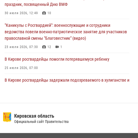
Директор Росгвардии Герой России генерал армии Виктор Золотов
праздник, посвященный Дню ВМФ
поздравил специалистов подразделений тыла с профессиональным
праздником
30 июля 2026, 12:49
10
01 августа 2026, 07:05
"Каникулы с Росгвардией": военнослужащие и сотрудники
ведомства повели военно-патриотическое занятие для участников
православной смены "Благовестник" (видео)
23 июля 2026, 07:30
12
1
В Кирове росгвардейцы помогли потерявшемуся ребенку
25 июля 2026, 07:00
В Кирове росгвардейцы задержали подозреваемого в хулиганстве и
находящегося в розыске
24 июля 2026, 09:01
Офицер Росгвардии рассказала об условиях приема на службу во
вневедомственную охрану и поступления в ведомственные вузы
Кировская область
Официальный сайт Правительства
22 июля 2026, 14:51
1
2
В Кирово-Чепецке росгвардейцы задержали подозреваемую в