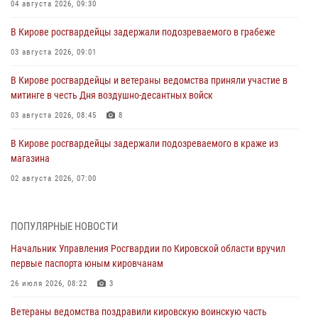
04 августа 2026, 09:30
В Кирове росгвардейцы задержали подозреваемого в грабеже
03 августа 2026, 09:01
В Кирове росгвардейцы и ветераны ведомства приняли участие в
митинге в честь Дня воздушно-десантных войск
03 августа 2026, 08:45
8
В Кирове росгвардейцы задержали подозреваемого в краже из
магазина
02 августа 2026, 07:00
1 августа – День дежурной службы войск национальной гвардии
Российской Федерации
ПОПУЛЯРНЫЕ НОВОСТИ
01 августа 2026, 09:39
Начальник Управления Росгвардии по Кировской области вручил
первые паспорта юным кировчанам
В Росгвардии вспоминают российских воинов, погибших в Первой
мировой войне 1914-1918 годов
26 июля 2026, 08:22
3
01 августа 2026, 09:38
Ветераны ведомства поздравили кировскую воинскую часть