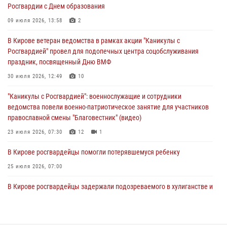
Росгвардии с Днем образования
В Кирове офицер Росгвардии стал победителем открытого
шахматного турнира
09 июля 2026, 13:58
2
01 августа 2026, 07:08
1
В Кирове ветеран ведомства в рамках акции "Каникулы с
Росгвардией" провел для подопечных центра соцобслуживания
Директор Росгвардии Герой России генерал армии Виктор Золотов
праздник, посвященный Дню ВМФ
поздравил специалистов подразделений тыла с профессиональным
праздником
30 июля 2026, 12:49
10
01 августа 2026, 07:05
"Каникулы с Росгвардией": военнослужащие и сотрудники
ведомства повели военно-патриотическое занятие для участников
православной смены "Благовестник" (видео)
23 июля 2026, 07:30
12
1
В Кирове росгвардейцы помогли потерявшемуся ребенку
25 июля 2026, 07:00
В Кирове росгвардейцы задержали подозреваемого в хулиганстве и
находящегося в розыске
24 июля 2026, 09:01