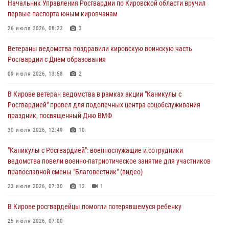
Начальник Управления Росгвардии по Кировской области вручил
первые паспорта юным кировчанам
В Росгвардии вспоминают российских воинов, погибших в Первой
мировой войне 1914-1918 годов
26 июля 2026, 08:22
3
01 августа 2026, 09:38
Ветераны ведомства поздравили кировскую воинскую часть
Росгвардии с Днем образования
В Кирове офицер Росгвардии стал победителем открытого
шахматного турнира
09 июля 2026, 13:58
2
01 августа 2026, 07:08
1
В Кирове ветеран ведомства в рамках акции "Каникулы с
Росгвардией" провел для подопечных центра соцобслуживания
Директор Росгвардии Герой России генерал армии Виктор Золотов
праздник, посвященный Дню ВМФ
поздравил специалистов подразделений тыла с профессиональным
праздником
30 июля 2026, 12:49
10
01 августа 2026, 07:05
"Каникулы с Росгвардией": военнослужащие и сотрудники
ведомства повели военно-патриотическое занятие для участников
православной смены "Благовестник" (видео)
23 июля 2026, 07:30
12
1
В Кирове росгвардейцы помогли потерявшемуся ребенку
25 июля 2026, 07:00