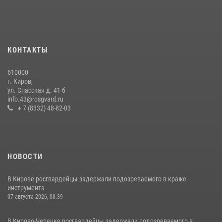
20 июля 2026, 08:16
Кировские росгвардейцы задержали неоднократно судимую
гражданку, подозреваемую в краже
КОНТАКТЫ
21 июля 2026, 08:20
610000
В День семьи, любви и верности в Омутнинском отделе
г. Киров,
вневедомственной охраны Росгвардии поздравили будущих
ул. Спасская д. 41 б
молодоженов
info.43@rosgvard.ru
+ 7 (8332) 48-82-03
08 июля 2026, 06:46
1
НОВОСТИ
В Кирове росгвардейцы задержали подозреваемого в краже
инструмента
07 августа 2026, 08:39
В Кирово-Чепецке росгвардейцы задержали подозреваемого в