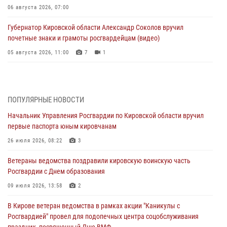
06 августа 2026, 07:00
Губернатор Кировской области Александр Соколов вручил
почетные знаки и грамоты росгвардейцам (видео)
05 августа 2026, 11:00
7
1
В Кирове росгвардейцы задержали подозреваемую в сбыте
поддельной купюры
04 августа 2026, 09:30
ПОПУЛЯРНЫЕ НОВОСТИ
Начальник Управления Росгвардии по Кировской области вручил
В Кирове росгвардейцы задержали подозреваемого в грабеже
первые паспорта юным кировчанам
03 августа 2026, 09:01
26 июля 2026, 08:22
3
В Кирове росгвардейцы и ветераны ведомства приняли участие в
Ветераны ведомства поздравили кировскую воинскую часть
митинге в честь Дня воздушно-десантных войск
Росгвардии с Днем образования
03 августа 2026, 08:45
8
09 июля 2026, 13:58
2
В Кирове росгвардейцы задержали подозреваемого в краже из
В Кирове ветеран ведомства в рамках акции "Каникулы с
магазина
Росгвардией" провел для подопечных центра соцобслуживания
02 августа 2026, 07:00
праздник, посвященный Дню ВМФ