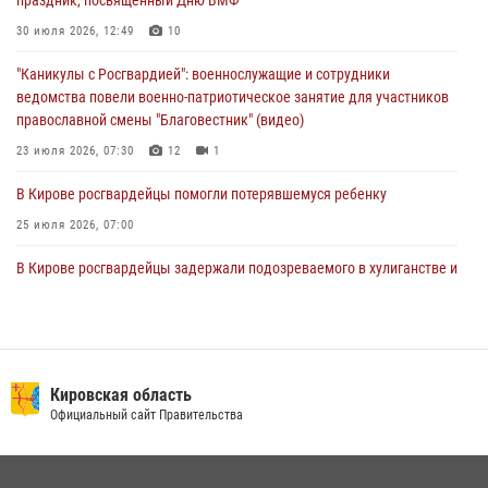
1 августа – День дежурной службы войск национальной гвардии
30 июля 2026, 12:49
10
Российской Федерации
"Каникулы с Росгвардией": военнослужащие и сотрудники
01 августа 2026, 09:39
ведомства повели военно-патриотическое занятие для участников
православной смены "Благовестник" (видео)
23 июля 2026, 07:30
12
1
В Кирове росгвардейцы помогли потерявшемуся ребенку
25 июля 2026, 07:00
В Кирове росгвардейцы задержали подозреваемого в хулиганстве и
находящегося в розыске
24 июля 2026, 09:01
Офицер Росгвардии рассказала об условиях приема на службу во
вневедомственную охрану и поступления в ведомственные вузы
Кировская область
Официальный сайт Правительства
22 июля 2026, 14:51
1
2
В Слободском росгвардейцы задержали подозреваемых в
хулиганстве