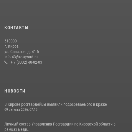
20 июля 2026, 08:16
Кировские росгвардейцы задержали неоднократно судимую
гражданку, подозреваемую в краже
КОНТАКТЫ
21 июля 2026, 08:20
610000
В Кирове и Кирово-Чепецке росгвардейцы задержали
г. Киров,
подозреваемых в хулиганстве
ул. Спасская д. 41 б
info.43@rosgvard.ru
19 июля 2026, 07:00
+ 7 (8332) 48-82-03
НОВОСТИ
В Кирове росгвардейцы выявили подозреваемого в краже
09 августа 2026, 07:15
Личный состав Управления Росгвардии по Кировской области в
рамках меди...