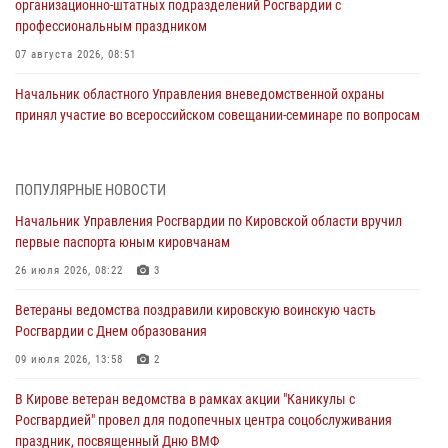
организационно-штатных подразделений Росгвардии с
профессиональным праздником
07 августа 2026, 08:51
Начальник областного Управления вневедомственной охраны
принял участие во всероссийском совещании-семинаре по вопросам
развития этого подразделения Росгвардии (видео)
07 августа 2026, 08:48
8
1
ПОПУЛЯРНЫЕ НОВОСТИ
В Кирове росгвардейцы задержали подозреваемого в краже
Начальник Управления Росгвардии по Кировской области вручил
инструмента
первые паспорта юным кировчанам
07 августа 2026, 08:39
26 июля 2026, 08:22
3
В Кирово-Чепецке росгвардейцы задержали подозреваемого в
Ветераны ведомства поздравили кировскую воинскую часть
хулиганстве
Росгвардии с Днем образования
06 августа 2026, 07:00
09 июля 2026, 13:58
2
Губернатор Кировской области Александр Соколов вручил
В Кирове ветеран ведомства в рамках акции "Каникулы с
почетные знаки и грамоты росгвардейцам (видео)
Росгвардией" провел для подопечных центра соцобслуживания
05 августа 2026, 11:00
7
1
праздник, посвященный Дню ВМФ