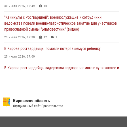
В Кирове росгвардейцы задержали подозреваемую в сбыте
30 июля 2026, 12:49
10
поддельной купюры
"Каникулы с Росгвардией": военнослужащие и сотрудники
04 августа 2026, 09:30
ведомства повели военно-патриотическое занятие для участников
православной смены "Благовестник" (видео)
23 июля 2026, 07:30
12
1
В Кирове росгвардейцы помогли потерявшемуся ребенку
25 июля 2026, 07:00
В Кирове росгвардейцы задержали подозреваемого в хулиганстве и
находящегося в розыске
24 июля 2026, 09:01
Офицер Росгвардии рассказала об условиях приема на службу во
вневедомственную охрану и поступления в ведомственные вузы
Кировская область
Официальный сайт Правительства
22 июля 2026, 14:51
1
2
В Слободском росгвардейцы задержали подозреваемых в
хулиганстве