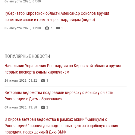
06 августа 2026, 07:00
Губернатор Кировской области Александр Соколов вручил
почетные знаки и грамоты росгвардейцам (видео)
05 августа 2026, 11:00
7
1
В Кирове росгвардейцы задержали подозреваемую в сбыте
поддельной купюры
04 августа 2026, 09:30
ПОПУЛЯРНЫЕ НОВОСТИ
Начальник Управления Росгвардии по Кировской области вручил
В Кирове росгвардейцы задержали подозреваемого в грабеже
первые паспорта юным кировчанам
03 августа 2026, 09:01
26 июля 2026, 08:22
3
В Кирове росгвардейцы и ветераны ведомства приняли участие в
Ветераны ведомства поздравили кировскую воинскую часть
митинге в честь Дня воздушно-десантных войск
Росгвардии с Днем образования
03 августа 2026, 08:45
8
09 июля 2026, 13:58
2
В Кирове росгвардейцы задержали подозреваемого в краже из
В Кирове ветеран ведомства в рамках акции "Каникулы с
магазина
Росгвардией" провел для подопечных центра соцобслуживания
02 августа 2026, 07:00
праздник, посвященный Дню ВМФ