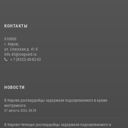
20 июля 2026, 08:16
В Кирове и Кирово-Чепецке росгвардейцы задержали
подозреваемых в хулиганстве
КОНТАКТЫ
19 июля 2026, 07:00
610000
В День семьи, любви и верности в Омутнинском отделе
г. Киров,
вневедомственной охраны Росгвардии поздравили будущих
ул. Спасская д. 41 б
молодоженов
info.43@rosgvard.ru
+ 7 (8332) 48-82-03
08 июля 2026, 06:46
1
НОВОСТИ
В Кирове росгвардейцы задержали подозреваемого в краже
инструмента
07 августа 2026, 08:39
В Кирово-Чепецке росгвардейцы задержали подозреваемого в