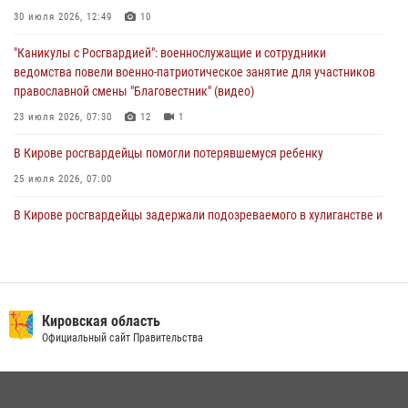
1 августа – День дежурной службы войск национальной гвардии
30 июля 2026, 12:49
10
Российской Федерации
"Каникулы с Росгвардией": военнослужащие и сотрудники
01 августа 2026, 09:39
ведомства повели военно-патриотическое занятие для участников
православной смены "Благовестник" (видео)
23 июля 2026, 07:30
12
1
В Кирове росгвардейцы помогли потерявшемуся ребенку
25 июля 2026, 07:00
В Кирове росгвардейцы задержали подозреваемого в хулиганстве и
находящегося в розыске
24 июля 2026, 09:01
Офицер Росгвардии рассказала об условиях приема на службу во
вневедомственную охрану и поступления в ведомственные вузы
Кировская область
Официальный сайт Правительства
22 июля 2026, 14:51
1
2
В Слободском росгвардейцы задержали подозреваемых в
хулиганстве