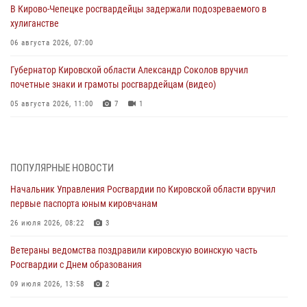
В Кирово-Чепецке росгвардейцы задержали подозреваемого в
хулиганстве
06 августа 2026, 07:00
Губернатор Кировской области Александр Соколов вручил
почетные знаки и грамоты росгвардейцам (видео)
05 августа 2026, 11:00
7
1
В Кирове росгвардейцы задержали подозреваемую в сбыте
поддельной купюры
04 августа 2026, 09:30
ПОПУЛЯРНЫЕ НОВОСТИ
Начальник Управления Росгвардии по Кировской области вручил
В Кирове росгвардейцы задержали подозреваемого в грабеже
первые паспорта юным кировчанам
03 августа 2026, 09:01
26 июля 2026, 08:22
3
В Кирове росгвардейцы и ветераны ведомства приняли участие в
Ветераны ведомства поздравили кировскую воинскую часть
митинге в честь Дня воздушно-десантных войск
Росгвардии с Днем образования
03 августа 2026, 08:45
8
09 июля 2026, 13:58
2
В Кирове росгвардейцы задержали подозреваемого в краже из