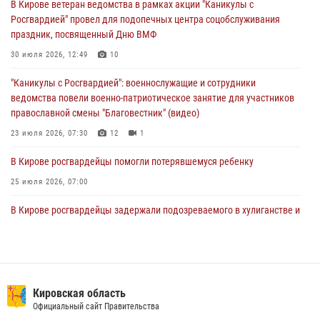
В Кирове ветеран ведомства в рамках акции "Каникулы с
магазина
Росгвардией" провел для подопечных центра соцобслуживания
02 августа 2026, 07:00
праздник, посвященный Дню ВМФ
1 августа – День дежурной службы войск национальной гвардии
30 июля 2026, 12:49
10
Российской Федерации
"Каникулы с Росгвардией": военнослужащие и сотрудники
01 августа 2026, 09:39
ведомства повели военно-патриотическое занятие для участников
православной смены "Благовестник" (видео)
23 июля 2026, 07:30
12
1
В Кирове росгвардейцы помогли потерявшемуся ребенку
25 июля 2026, 07:00
В Кирове росгвардейцы задержали подозреваемого в хулиганстве и
находящегося в розыске
24 июля 2026, 09:01
Офицер Росгвардии рассказала об условиях приема на службу во
вневедомственную охрану и поступления в ведомственные вузы
Кировская область
Официальный сайт Правительства
22 июля 2026, 14:51
1
2