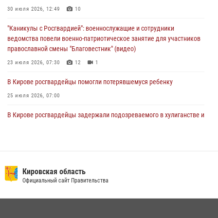
1 августа – День дежурной службы войск национальной гвардии
30 июля 2026, 12:49
10
Российской Федерации
"Каникулы с Росгвардией": военнослужащие и сотрудники
01 августа 2026, 09:39
ведомства повели военно-патриотическое занятие для участников
православной смены "Благовестник" (видео)
23 июля 2026, 07:30
12
1
В Кирове росгвардейцы помогли потерявшемуся ребенку
25 июля 2026, 07:00
В Кирове росгвардейцы задержали подозреваемого в хулиганстве и
находящегося в розыске
24 июля 2026, 09:01
Офицер Росгвардии рассказала об условиях приема на службу во
вневедомственную охрану и поступления в ведомственные вузы
Кировская область
Официальный сайт Правительства
22 июля 2026, 14:51
1
2
В Слободском росгвардейцы задержали подозреваемых в
хулиганстве