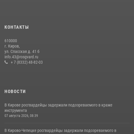
20 июля 2026, 08:16
В День семьи, любви и верности в Омутнинском отделе
вневедомственной охраны Росгвардии поздравили будущих
КОНТАКТЫ
молодоженов
08 июля 2026, 06:46
1
610000
г. Киров,
Кировские росгвардейцы задержали неоднократно судимую
ул. Спасская д. 41 б
гражданку, подозреваемую в краже
info.43@rosgvard.ru
+ 7 (8332) 48-82-03
21 июля 2026, 08:20
НОВОСТИ
В Кирове росгвардейцы задержали подозреваемого в краже
инструмента
07 августа 2026, 08:39
В Кирово-Чепецке росгвардейцы задержали подозреваемого в