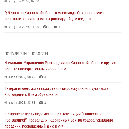
06 августа 2026, 07:00
Губернатор Кировской области Александр Соколов вручил
почетные знаки и грамоты росгвардейцам (видео)
05 августа 2026, 11:00
7
1
В Кирове росгвардейцы задержали подозреваемую в сбыте
поддельной купюры
04 августа 2026, 09:30
ПОПУЛЯРНЫЕ НОВОСТИ
Начальник Управления Росгвардии по Кировской области вручил
В Кирове росгвардейцы задержали подозреваемого в грабеже
первые паспорта юным кировчанам
03 августа 2026, 09:01
26 июля 2026, 08:22
3
В Кирове росгвардейцы и ветераны ведомства приняли участие в
Ветераны ведомства поздравили кировскую воинскую часть
митинге в честь Дня воздушно-десантных войск
Росгвардии с Днем образования
03 августа 2026, 08:45
8
09 июля 2026, 13:58
2
В Кирове росгвардейцы задержали подозреваемого в краже из
В Кирове ветеран ведомства в рамках акции "Каникулы с
магазина
Росгвардией" провел для подопечных центра соцобслуживания
02 августа 2026, 07:00
праздник, посвященный Дню ВМФ