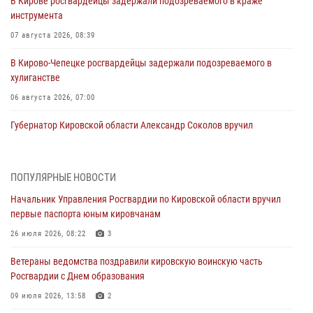
В Кирове росгвардейцы задержали подозреваемого в краже
инструмента
07 августа 2026, 08:39
В Кирово-Чепецке росгвардейцы задержали подозреваемого в
хулиганстве
06 августа 2026, 07:00
Губернатор Кировской области Александр Соколов вручил
почетные знаки и грамоты росгвардейцам (видео)
05 августа 2026, 11:00
7
1
ПОПУЛЯРНЫЕ НОВОСТИ
В Кирове росгвардейцы задержали подозреваемую в сбыте
Начальник Управления Росгвардии по Кировской области вручил
поддельной купюры
первые паспорта юным кировчанам
04 августа 2026, 09:30
26 июля 2026, 08:22
3
В Кирове росгвардейцы задержали подозреваемого в грабеже
Ветераны ведомства поздравили кировскую воинскую часть
03 августа 2026, 09:01
Росгвардии с Днем образования
В Кирове росгвардейцы и ветераны ведомства приняли участие в
09 июля 2026, 13:58
2
митинге в честь Дня воздушно-десантных войск