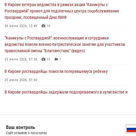
В Кирове ветеран ведомства в рамках акции "Каникулы с
03 августа 2026, 08:45
8
Росгвардией" провел для подопечных центра соцобслуживания
праздник, посвященный Дню ВМФ
В Кирове росгвардейцы задержали подозреваемого в краже из
магазина
30 июля 2026, 12:49
10
02 августа 2026, 07:00
"Каникулы с Росгвардией": военнослужащие и сотрудники
ведомства повели военно-патриотическое занятие для участников
православной смены "Благовестник" (видео)
23 июля 2026, 07:30
12
1
В Кирове росгвардейцы помогли потерявшемуся ребенку
25 июля 2026, 07:00
В Кирове росгвардейцы задержали подозреваемого в хулиганстве и
находящегося в розыске
24 июля 2026, 09:01
Офицер Росгвардии рассказала об условиях приема на службу во
вневедомственную охрану и поступления в ведомственные вузы
Официальная Россия
Сервер органов госвласти РФ
22 июля 2026, 14:51
1
2