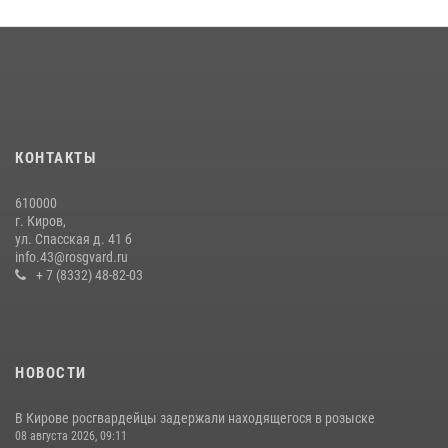
В Слободском росгвардейцы задержали подозреваемых в
хулиганстве
20 июля 2026, 08:16
В Кирове и Кирово-Чепецке росгвардейцы задержали
подозреваемых в хулиганстве
КОНТАКТЫ
19 июля 2026, 07:00
610000
Кировские росгвардейцы задержали неоднократно судимую
г. Киров,
гражданку, подозреваемую в краже
ул. Спасская д. 41 б
info.43@rosgvard.ru
21 июля 2026, 08:20
+ 7 (8332) 48-82-03
НОВОСТИ
В Кирове росгвардейцы задержали находящегося в розыске
08 августа 2026, 09:11