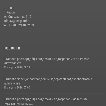
19 июля 2026, 07:00
610000
Кировские росгвардейцы задержали неоднократно судимую
г. Киров,
гражданку, подозреваемую в краже
ул. Спасская д. 41 б
info.43@rosgvard.ru
21 июля 2026, 08:20
+ 7 (8332) 48-82-03
НОВОСТИ
В Кирове росгвардейцы задержали подозреваемого в краже
инструмента
07 августа 2026, 08:39
В Кирово-Чепецке росгвардейцы задержали подозреваемого в
хулиганстве
06 августа 2026, 07:00
В Кирове росгвардейцы задержали подозреваемую в сбыте
поддельной купюр...