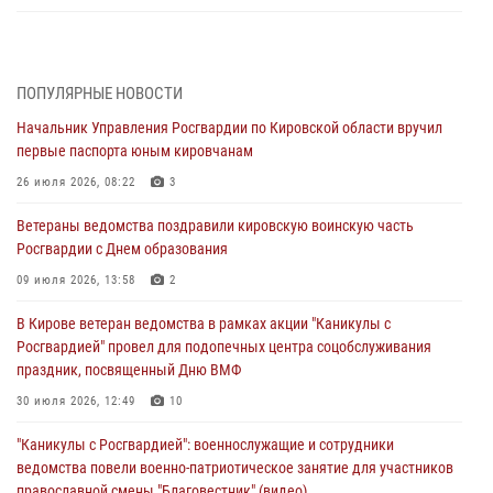
В Кирове росгвардейцы задержали подозреваемую в сбыте
поддельной купюры
04 августа 2026, 09:30
ПОПУЛЯРНЫЕ НОВОСТИ
Начальник Управления Росгвардии по Кировской области вручил
В Кирове росгвардейцы задержали подозреваемого в грабеже
первые паспорта юным кировчанам
03 августа 2026, 09:01
26 июля 2026, 08:22
3
В Кирове росгвардейцы и ветераны ведомства приняли участие в
Ветераны ведомства поздравили кировскую воинскую часть
митинге в честь Дня воздушно-десантных войск
Росгвардии с Днем образования
03 августа 2026, 08:45
8
09 июля 2026, 13:58
2
В Кирове росгвардейцы задержали подозреваемого в краже из
В Кирове ветеран ведомства в рамках акции "Каникулы с
магазина
Росгвардией" провел для подопечных центра соцобслуживания
02 августа 2026, 07:00
праздник, посвященный Дню ВМФ
1 августа – День дежурной службы войск национальной гвардии
30 июля 2026, 12:49
10
Российской Федерации
"Каникулы с Росгвардией": военнослужащие и сотрудники
01 августа 2026, 09:39
ведомства повели военно-патриотическое занятие для участников
православной смены "Благовестник" (видео)