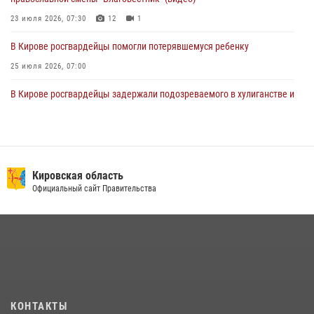
23 июля 2026, 07:30
12
1
В Кирове росгвардейцы помогли потерявшемуся ребенку
25 июля 2026, 07:00
В Кирове росгвардейцы задержали подозреваемого в хулиганстве и
находящегося в розыске
24 июля 2026, 09:01
Офицер Росгвардии рассказала об условиях приема на службу во
вневедомственную охрану и поступления в ведомственные вузы
Кировская область
Официальный сайт Правительства
22 июля 2026, 14:51
1
2
В Слободском росгвардейцы задержали подозреваемых в
хулиганстве
20 июля 2026, 08:16
В Кирове и Кирово-Чепецке росгвардейцы задержали
подозреваемых в хулиганстве
КОНТАКТЫ