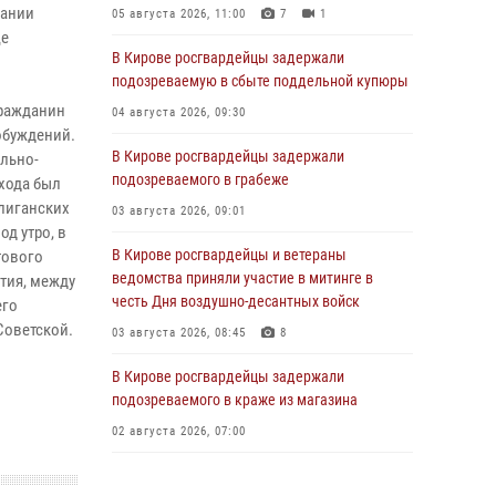
вании
05 августа 2026, 11:00
7
1
це
В Кирове росгвардейцы задержали
подозреваемую в сбыте поддельной купюры
гражданин
04 августа 2026, 09:30
побуждений.
В Кирове росгвардейцы задержали
ольно-
подозреваемого в грабеже
входа был
улиганских
03 августа 2026, 09:01
д утро, в
В Кирове росгвардейцы и ветераны
тового
ведомства приняли участие в митинге в
тия, между
честь Дня воздушно-десантных войск
его
Советской.
03 августа 2026, 08:45
8
В Кирове росгвардейцы задержали
подозреваемого в краже из магазина
02 августа 2026, 07:00
1 августа – День дежурной службы войск