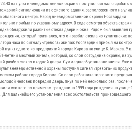
в 23:43 на пульт вневедомственной охраны поступил сигнал о срабаты
пожарной сигнализации из офисного здания, расположенного на ули
а областного центра. Наряд вневедомственной охраны Росгвардии
ительно прибыл по указанному адресу. В ходе осмотра объекта стражи
ядка обнаружили разбитые стекла двери и окна. Рядом был выявлен 
 рождения, который признался, что он разбил стекла из хулиганских 
олтора часа по сигналу «тревога» экипаж Росгвардии прибыл на контр
й пункт одного из предприятий города Кирова на улице К. Маркса. У 
31-летний местный житель, который, со слов сотрудника охраны, из х
й разбил стекло входной двери. Сумма ущерб устанавливается. Уже по
 пульт вневедомственной охраны поступил сигнал «тревога» из продук
ятском районе города Кирова. Со слов работника торгового предприя
 молодой человек повредил дверь, пнув по ней несколько раз, после ч
вили схожего по приметам гражданина 1999 года рождения на улице 
а. Для дальнейшего установления всех обстоятельств произошедшего