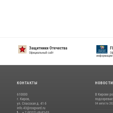
Защитники Отечества
ГС
Официальный сайт
Офи
информации
КОНТАКТЫ
НОВОСТ
610000
В Кирове р
г. Киров,
подозревае
ул. Спасская д. 41 б
04 августа 20
info.43@rosgvard.ru
+ 7 (8332) 48-82-03