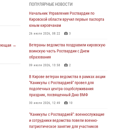
национальной гвардии Российской
ПОПУЛЯРНЫЕ НОВОСТИ
Федерации
Начальник Управления Росгвардии по
01 августа 2026, 09:39
Кировской области вручил первые паспорта
юным кировчанам
В Росгвардии вспоминают российских
воинов, погибших в Первой мировой войне
26 июля 2026, 08:22
3
1914-1918 годов
ующая →
Ветераны ведомства поздравили кировскую
01 августа 2026, 09:38
воинскую часть Росгвардии с Днем
образования
В Кирове офицер Росгвардии стал
победителем открытого шахматного турнира
09 июля 2026, 13:58
2
01 августа 2026, 07:08
1
В Кирове ветеран ведомства в рамках акции
"Каникулы с Росгвардией" провел для
Директор Росгвардии Герой России генерал
подопечных центра соцобслуживания
армии Виктор Золотов поздравил
праздник, посвященный Дню ВМФ
специалистов подразделений тыла с
профессиональным праздником
30 июля 2026, 12:49
10
01 августа 2026, 07:05
"Каникулы с Росгвардией": военнослужащие
и сотрудники ведомства повели военно-
В Кирове росгвардейцы задержали в кафе и
патриотическое занятие для участников
сауне подозреваемых в хулиганстве