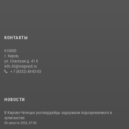
В Кирово-Чепецке росгвардейцы задержали подозреваемую в
краже коньяка
07 июля 2026, 07:53
В Слободском росгвардейцы задержали подозреваемых в
хулиганстве
КОНТАКТЫ
20 июля 2026, 08:16
610000
В Кирове и Кирово-Чепецке росгвардейцы задержали
г. Киров,
подозреваемых в хулиганстве
ул. Спасская д. 41 б
info.43@rosgvard.ru
19 июля 2026, 07:00
+ 7 (8332) 48-82-03
НОВОСТИ
В Кирово-Чепецке росгвардейцы задержали подозреваемого в
хулиганстве
06 августа 2026, 07:00