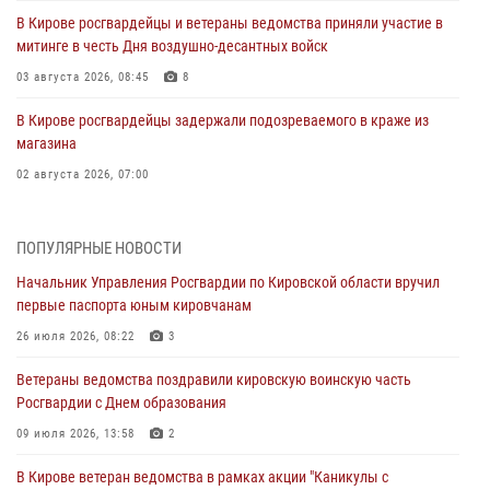
В Кирове росгвардейцы и ветераны ведомства приняли участие в
митинге в честь Дня воздушно-десантных войск
03 августа 2026, 08:45
8
В Кирове росгвардейцы задержали подозреваемого в краже из
магазина
02 августа 2026, 07:00
1 августа – День дежурной службы войск национальной гвардии
Российской Федерации
ПОПУЛЯРНЫЕ НОВОСТИ
01 августа 2026, 09:39
Начальник Управления Росгвардии по Кировской области вручил
первые паспорта юным кировчанам
В Росгвардии вспоминают российских воинов, погибших в Первой
мировой войне 1914-1918 годов
26 июля 2026, 08:22
3
01 августа 2026, 09:38
Ветераны ведомства поздравили кировскую воинскую часть
Росгвардии с Днем образования
В Кирове офицер Росгвардии стал победителем открытого
шахматного турнира
09 июля 2026, 13:58
2
01 августа 2026, 07:08
1
В Кирове ветеран ведомства в рамках акции "Каникулы с