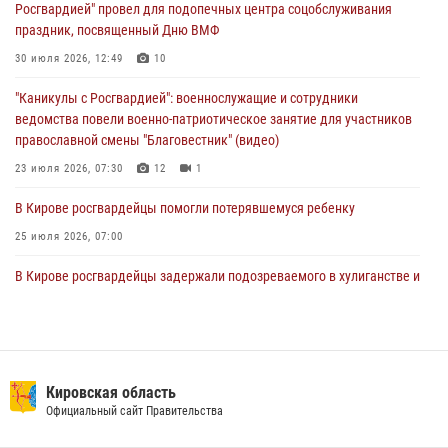
Росгвардией" провел для подопечных центра соцобслуживания
Директор Росгвардии Герой России генерал армии Виктор Золотов
праздник, посвященный Дню ВМФ
поздравил специалистов подразделений тыла с профессиональным
праздником
30 июля 2026, 12:49
10
01 августа 2026, 07:05
"Каникулы с Росгвардией": военнослужащие и сотрудники
ведомства повели военно-патриотическое занятие для участников
православной смены "Благовестник" (видео)
23 июля 2026, 07:30
12
1
В Кирове росгвардейцы помогли потерявшемуся ребенку
25 июля 2026, 07:00
В Кирове росгвардейцы задержали подозреваемого в хулиганстве и
находящегося в розыске
24 июля 2026, 09:01
Офицер Росгвардии рассказала об условиях приема на службу во
вневедомственную охрану и поступления в ведомственные вузы
Кировская область
Официальный сайт Правительства
22 июля 2026, 14:51
1
2