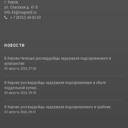
г. Киров,
гражданку, подозреваемую в краже
ул. Спасская д. 41 б
info.43@rosgvard.ru
21 июля 2026, 08:20
+ 7 (8332) 48-82-03
НОВОСТИ
В Кирово-Чепецке росгвардейцы задержали подозреваемого в
хулиганстве
06 августа 2026, 07:00
В Кирове росгвардейцы задержали подозреваемую в сбыте
поддельной купюр...
04 августа 2026, 09:30
В Кирове росгвардейцы задержали подозреваемого в грабеже
03 августа 2026, 09:01