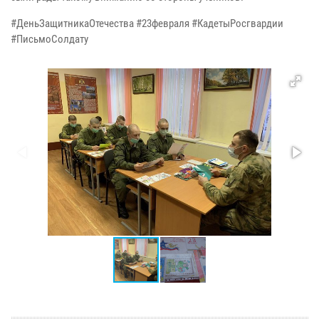
#ДеньЗащитникаОтечества #23февраля #КадетыРосгвардии
#ПисьмоСолдату