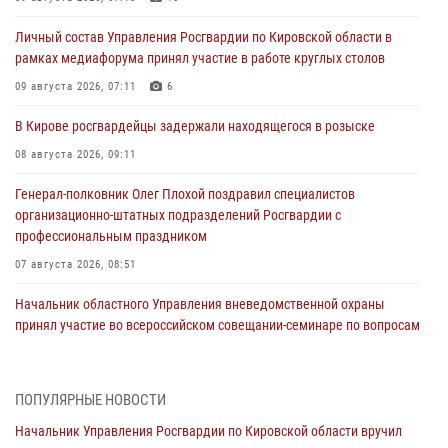
Личный состав Управления Росгвардии по Кировской области в
рамках медиафорума принял участие в работе круглых столов
09 августа 2026, 07:11
6
В Кирове росгвардейцы задержали находящегося в розыске
08 августа 2026, 09:11
Генерал-полковник Олег Плохой поздравил специалистов
организационно-штатных подразделений Росгвардии с
профессиональным праздником
07 августа 2026, 08:51
Начальник областного Управления вневедомственной охраны
принял участие во всероссийском совещании-семинаре по вопросам
развития этого подразделения Росгвардии (видео)
07 августа 2026, 08:48
8
1
ПОПУЛЯРНЫЕ НОВОСТИ
В Кирове росгвардейцы задержали подозреваемого в краже
Начальник Управления Росгвардии по Кировской области вручил
инструмента