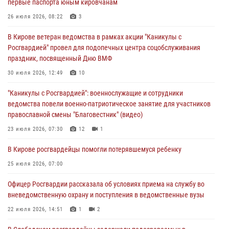
первые паспорта юным кировчанам
07 августа 2026, 08:39
26 июля 2026, 08:22
3
В Кирово-Чепецке росгвардейцы задержали подозреваемого в
В Кирове ветеран ведомства в рамках акции "Каникулы с
хулиганстве
Росгвардией" провел для подопечных центра соцобслуживания
06 августа 2026, 07:00
праздник, посвященный Дню ВМФ
Губернатор Кировской области Александр Соколов вручил
30 июля 2026, 12:49
10
почетные знаки и грамоты росгвардейцам (видео)
"Каникулы с Росгвардией": военнослужащие и сотрудники
05 августа 2026, 11:00
7
1
ведомства повели военно-патриотическое занятие для участников
православной смены "Благовестник" (видео)
В Кирове росгвардейцы задержали подозреваемую в сбыте
поддельной купюры
23 июля 2026, 07:30
12
1
04 августа 2026, 09:30
В Кирове росгвардейцы помогли потерявшемуся ребенку
25 июля 2026, 07:00
Офицер Росгвардии рассказала об условиях приема на службу во
вневедомственную охрану и поступления в ведомственные вузы
22 июля 2026, 14:51
1
2