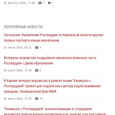
05 августа 2026, 11:00
7
1
В Кирове росгвардейцы задержали подозреваемую в сбыте
поддельной купюры
04 августа 2026, 09:30
ПОПУЛЯРНЫЕ НОВОСТИ
Начальник Управления Росгвардии по Кировской области вручил
В Кирове росгвардейцы задержали подозреваемого в грабеже
первые паспорта юным кировчанам
03 августа 2026, 09:01
26 июля 2026, 08:22
3
В Кирове росгвардейцы и ветераны ведомства приняли участие в
Ветераны ведомства поздравили кировскую воинскую часть
митинге в честь Дня воздушно-десантных войск
Росгвардии с Днем образования
03 августа 2026, 08:45
8
09 июля 2026, 13:58
2
В Кирове росгвардейцы задержали подозреваемого в краже из
В Кирове ветеран ведомства в рамках акции "Каникулы с
магазина
Росгвардией" провел для подопечных центра соцобслуживания
02 августа 2026, 07:00
праздник, посвященный Дню ВМФ
1 августа – День дежурной службы войск национальной гвардии
30 июля 2026, 12:49
10
Российской Федерации
"Каникулы с Росгвардией": военнослужащие и сотрудники
01 августа 2026, 09:39
ведомства повели военно-патриотическое занятие для участников