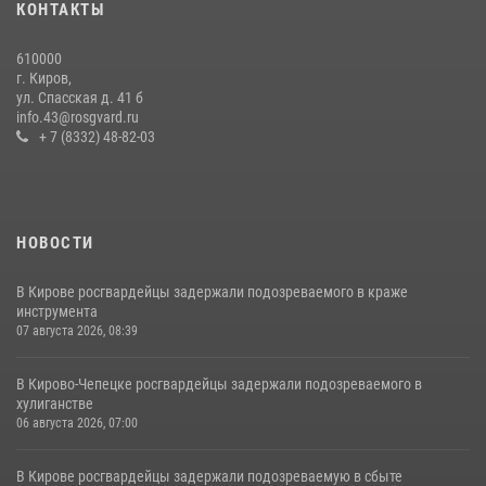
КОНТАКТЫ
21 июля 2026, 08:20
610000
В Кирове и Кирово-Чепецке росгвардейцы задержали
г. Киров,
подозреваемых в хулиганстве
ул. Спасская д. 41 б
info.43@rosgvard.ru
19 июля 2026, 07:00
+ 7 (8332) 48-82-03
НОВОСТИ
В Кирове росгвардейцы задержали подозреваемого в краже
инструмента
07 августа 2026, 08:39
В Кирово-Чепецке росгвардейцы задержали подозреваемого в
хулиганстве
06 августа 2026, 07:00
В Кирове росгвардейцы задержали подозреваемую в сбыте