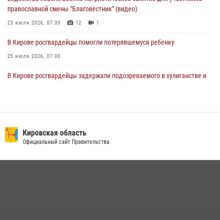
православной смены "Благовестник" (видео)
23 июля 2026, 07:30
12
1
В Кирове росгвардейцы помогли потерявшемуся ребенку
25 июля 2026, 07:00
В Кирове росгвардейцы задержали подозреваемого в хулиганстве и
находящегося в розыске
24 июля 2026, 09:01
Офицер Росгвардии рассказала об условиях приема на службу во
вневедомственную охрану и поступления в ведомственные вузы
Кировская область
Официальный сайт Правительства
22 июля 2026, 14:51
1
2
В Слободском росгвардейцы задержали подозреваемых в
хулиганстве
20 июля 2026, 08:16
Кировские росгвардейцы задержали неоднократно судимую
гражданку, подозреваемую в краже