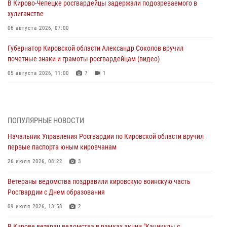
В Кирово-Чепецке росгвардейцы задержали подозреваемого в
хулиганстве
06 августа 2026, 07:00
Губернатор Кировской области Александр Соколов вручил
почетные знаки и грамоты росгвардейцам (видео)
05 августа 2026, 11:00
7
1
В Кирове росгвардейцы задержали подозреваемую в сбыте
поддельной купюры
04 августа 2026, 09:30
ПОПУЛЯРНЫЕ НОВОСТИ
Начальник Управления Росгвардии по Кировской области вручил
В Кирове росгвардейцы задержали подозреваемого в грабеже
первые паспорта юным кировчанам
03 августа 2026, 09:01
26 июля 2026, 08:22
3
В Кирове росгвардейцы и ветераны ведомства приняли участие в
Ветераны ведомства поздравили кировскую воинскую часть
митинге в честь Дня воздушно-десантных войск
Росгвардии с Днем образования
03 августа 2026, 08:45
8
09 июля 2026, 13:58
2
В Кирове росгвардейцы задержали подозреваемого в краже из
В Кирове ветеран ведомства в рамках акции "Каникулы с