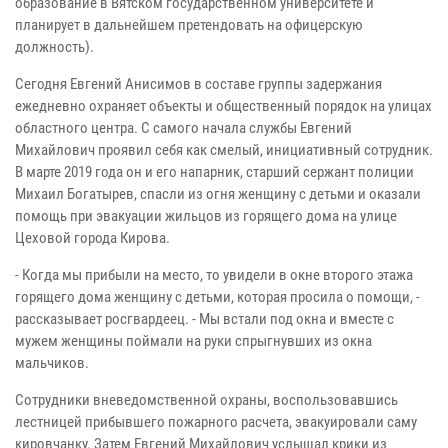
образование в Вятском государственном университете и
планирует в дальнейшем претендовать на офицерскую
должность).
Сегодня Евгений Анисимов в составе группы задержания
ежедневно охраняет объекты и общественный порядок на улицах
областного центра. С самого начала службы Евгений
Михайлович проявил себя как смелый, инициативный сотрудник.
В марте 2019 года он и его напарник, старший сержант полиции
Михаил Богатырев, спасли из огня женщину с детьми и оказали
помощь при эвакуации жильцов из горящего дома на улице
Цеховой города Кирова.
- Когда мы прибыли на место, то увидели в окне второго этажа
горящего дома женщину с детьми, которая просила о помощи, -
рассказывает росгвардеец. - Мы встали под окна и вместе с
мужем женщины поймали на руки спрыгнувших из окна
мальчиков.
Сотрудники вневедомственной охраны, воспользовавшись
лестницей прибывшего пожарного расчета, эвакуировали саму
кировчанку. Затем Евгений Михайлович услышал крики из