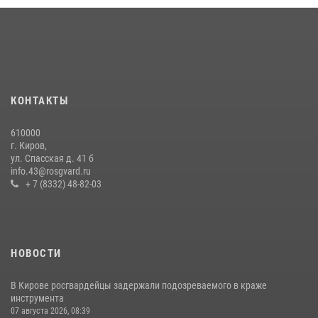
В Слободском росгвардейцы задержали подозреваемых в
хулиганстве
20 июля 2026, 08:16
В Кирове и Кирово-Чепецке росгвардейцы задержали
подозреваемых в хулиганстве
КОНТАКТЫ
19 июля 2026, 07:00
610000
В День семьи, любви и верности в Омутнинском отделе
г. Киров,
вневедомственной охраны Росгвардии поздравили будущих
ул. Спасская д. 41 б
молодоженов
info.43@rosgvard.ru
+ 7 (8332) 48-82-03
08 июля 2026, 06:46
1
НОВОСТИ
В Кирове росгвардейцы задержали подозреваемого в краже
инструмента
07 августа 2026, 08:39