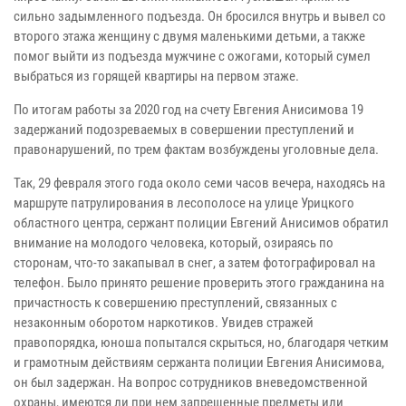
сильно задымленного подъезда. Он бросился внутрь и вывел со
второго этажа женщину с двумя маленькими детьми, а также
помог выйти из подъезда мужчине с ожогами, который сумел
выбраться из горящей квартиры на первом этаже.
По итогам работы за 2020 год на счету Евгения Анисимова 19
задержаний подозреваемых в совершении преступлений и
правонарушений, по трем фактам возбуждены уголовные дела.
Так, 29 февраля этого года около семи часов вечера, находясь на
маршруте патрулирования в лесополосе на улице Урицкого
областного центра, сержант полиции Евгений Анисимов обратил
внимание на молодого человека, который, озираясь по
сторонам, что-то закапывал в снег, а затем фотографировал на
телефон. Было принято решение проверить этого гражданина на
причастность к совершению преступлений, связанных с
незаконным оборотом наркотиков. Увидев стражей
правопорядка, юноша попытался скрыться, но, благодаря четким
и грамотным действиям сержанта полиции Евгения Анисимова,
он был задержан. На вопрос сотрудников вневедомственной
охраны, имеются ли при нем запрещенные предметы или