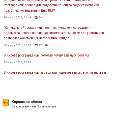
магазина
Росгвардией" провел для подопечных центра соцобслуживания
02 августа 2026, 07:00
праздник, посвященный Дню ВМФ
1 августа – День дежурной службы войск национальной гвардии
30 июля 2026, 12:49
10
Российской Федерации
"Каникулы с Росгвардией": военнослужащие и сотрудники
01 августа 2026, 09:39
ведомства повели военно-патриотическое занятие для участников
православной смены "Благовестник" (видео)
23 июля 2026, 07:30
12
1
В Кирове росгвардейцы помогли потерявшемуся ребенку
25 июля 2026, 07:00
В Кирове росгвардейцы задержали подозреваемого в хулиганстве и
находящегося в розыске
24 июля 2026, 09:01
Офицер Росгвардии рассказала об условиях приема на службу во
вневедомственную охрану и поступления в ведомственные вузы
Кировская область
Официальный сайт Правительства
22 июля 2026, 14:51
1
2