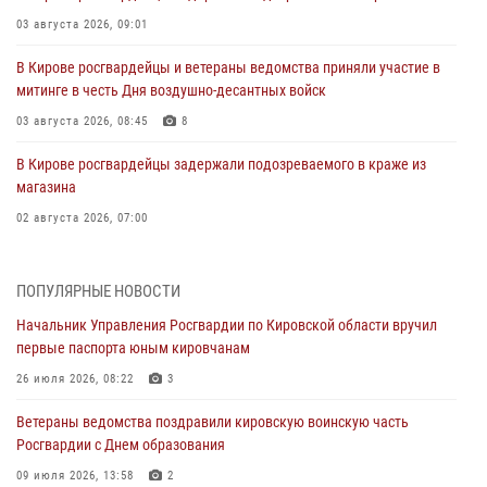
03 августа 2026, 09:01
В Кирове росгвардейцы и ветераны ведомства приняли участие в
митинге в честь Дня воздушно-десантных войск
03 августа 2026, 08:45
8
В Кирове росгвардейцы задержали подозреваемого в краже из
магазина
02 августа 2026, 07:00
1 августа – День дежурной службы войск национальной гвардии
Российской Федерации
ПОПУЛЯРНЫЕ НОВОСТИ
01 августа 2026, 09:39
Начальник Управления Росгвардии по Кировской области вручил
первые паспорта юным кировчанам
В Росгвардии вспоминают российских воинов, погибших в Первой
мировой войне 1914-1918 годов
26 июля 2026, 08:22
3
01 августа 2026, 09:38
Ветераны ведомства поздравили кировскую воинскую часть
Росгвардии с Днем образования
В Кирове офицер Росгвардии стал победителем открытого
шахматного турнира
09 июля 2026, 13:58
2