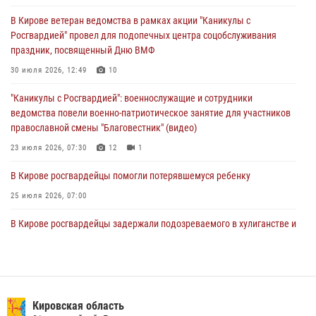
01 августа 2026, 07:08
1
В Кирове ветеран ведомства в рамках акции "Каникулы с
Росгвардией" провел для подопечных центра соцобслуживания
Директор Росгвардии Герой России генерал армии Виктор Золотов
праздник, посвященный Дню ВМФ
поздравил специалистов подразделений тыла с профессиональным
праздником
30 июля 2026, 12:49
10
01 августа 2026, 07:05
"Каникулы с Росгвардией": военнослужащие и сотрудники
ведомства повели военно-патриотическое занятие для участников
православной смены "Благовестник" (видео)
23 июля 2026, 07:30
12
1
В Кирове росгвардейцы помогли потерявшемуся ребенку
25 июля 2026, 07:00
В Кирове росгвардейцы задержали подозреваемого в хулиганстве и
находящегося в розыске
24 июля 2026, 09:01
Офицер Росгвардии рассказала об условиях приема на службу во
вневедомственную охрану и поступления в ведомственные вузы
Кировская область