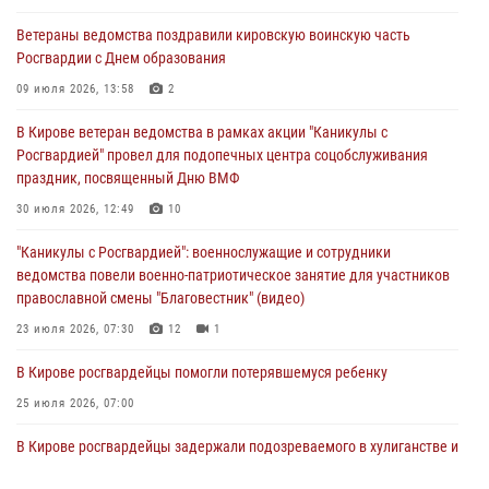
01 августа 2026, 09:38
Ветераны ведомства поздравили кировскую воинскую часть
Росгвардии с Днем образования
В Кирове офицер Росгвардии стал победителем открытого
шахматного турнира
09 июля 2026, 13:58
2
01 августа 2026, 07:08
1
В Кирове ветеран ведомства в рамках акции "Каникулы с
Росгвардией" провел для подопечных центра соцобслуживания
Директор Росгвардии Герой России генерал армии Виктор Золотов
праздник, посвященный Дню ВМФ
поздравил специалистов подразделений тыла с профессиональным
праздником
30 июля 2026, 12:49
10
01 августа 2026, 07:05
"Каникулы с Росгвардией": военнослужащие и сотрудники
ведомства повели военно-патриотическое занятие для участников
православной смены "Благовестник" (видео)
23 июля 2026, 07:30
12
1
В Кирове росгвардейцы помогли потерявшемуся ребенку
25 июля 2026, 07:00
В Кирове росгвардейцы задержали подозреваемого в хулиганстве и
находящегося в розыске