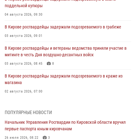
поддельной купюры
04 августа 2026, 09:30
В Кирове росгвардейцы задержали подозреваемого в грабеже
03 августа 2026, 09:01
В Кирове росгвардейцы и ветераны ведомства приняли участие в
митинге в честь Дня воздушно-десантных войск
03 августа 2026, 08:45
8
В Кирове росгвардейцы задержали подозреваемого в краже из
магазина
02 августа 2026, 07:00
1 августа – День дежурной службы войск национальной гвардии
Российской Федерации
ПОПУЛЯРНЫЕ НОВОСТИ
01 августа 2026, 09:39
Начальник Управления Росгвардии по Кировской области вручил
первые паспорта юным кировчанам
В Росгвардии вспоминают российских воинов, погибших в Первой
мировой войне 1914-1918 годов
26 июля 2026, 08:22
3