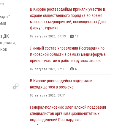
ел
В Кирове росгвардейцы приняли участие в
охране общественного порядка во время
езды"
массовых мероприятий, посвященных Дню
тьми
физкультурника
из ДК
09 августа 2026, 07:13
10
нцевали,
Личный состав Управления Росгвардии по
енок
Кировской области в рамках медиафорума
принял участие в работе круглых столов
09 августа 2026, 07:11
6
В Кирове росгвардейцы задержали
находящегося в розыске
08 августа 2026, 09:11
Генерал-полковник Олег Плохой поздравил
специалистов организационно-штатных
подразделений Росгвардии с
профессиональным праздником