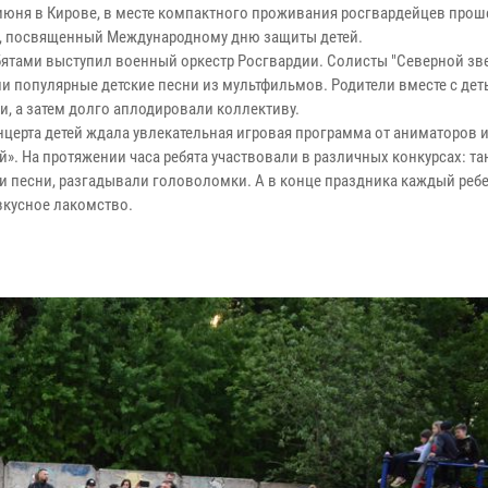
июня в Кирове, в месте компактного проживания росгвардейцев прош
, посвященный Международному дню защиты детей.
бятами выступил военный оркестр Росгвардии. Солисты "Северной зв
и популярные детские песни из мультфильмов. Родители вместе с де
и, а затем долго аплодировали коллективу.
нцерта детей ждала увлекательная игровая программа от аниматоров 
». На протяжении часа ребята участвовали в различных конкурсах: та
и песни, разгадывали головоломки. А в конце праздника каждый реб
вкусное лакомство.