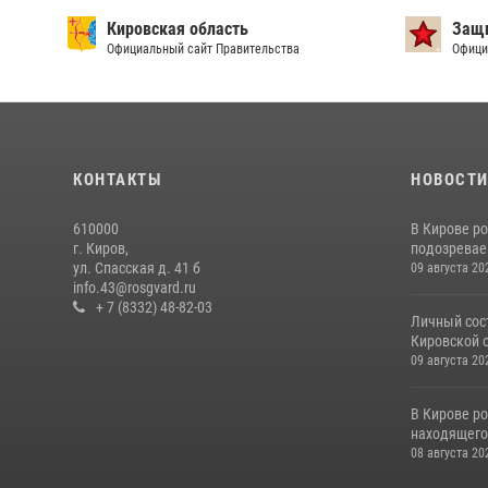
Кировская область
Защи
Официальный сайт Правительства
Офици
КОНТАКТЫ
НОВОСТ
610000
В Кирове р
г. Киров,
подозревае
ул. Спасская д. 41 б
09 августа 20
info.43@rosgvard.ru
+ 7 (8332) 48-82-03
Личный сос
Кировской о
09 августа 20
В Кирове р
находящего
08 августа 20