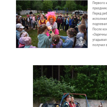
Первого 
праздник
Перед ре
исполнил
подпевал
После ко
«Заречный
угадывал
получил 