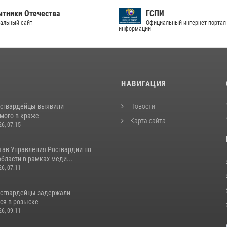
тники Отечества
ГСПИ
альный сайт
Официальный интернет-портал
информации
И
НАВИГАЦИЯ
осгвардейцы выявили
Новости
мого в краже
Карта сайта
26, 07:15
тав Управления Росгвардии по
бласти в рамках меди...
26, 07:11
осгвардейцы задержали
ся в розыске
26, 09:11