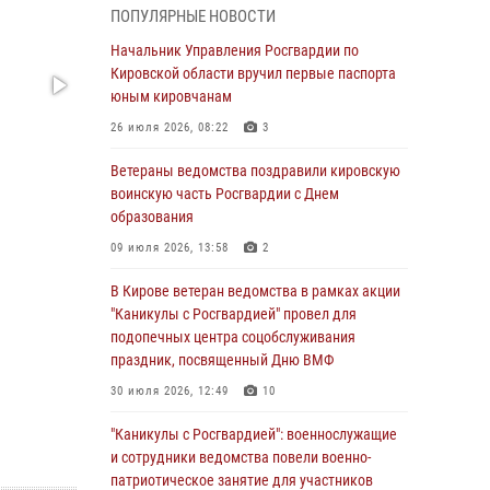
07 августа 2026, 08:51
ПОПУЛЯРНЫЕ НОВОСТИ
Начальник областного Управления
Начальник Управления Росгвардии по
вневедомственной охраны принял участие во
Кировской области вручил первые паспорта
всероссийском совещании-семинаре по
юным кировчанам
вопросам развития этого подразделения
26 июля 2026, 08:22
3
Росгвардии (видео)
Ветераны ведомства поздравили кировскую
07 августа 2026, 08:48
8
1
воинскую часть Росгвардии с Днем
В Кирове росгвардейцы задержали
образования
подозреваемого в краже инструмента
09 июля 2026, 13:58
2
07 августа 2026, 08:39
В Кирове ветеран ведомства в рамках акции
В Кирово-Чепецке росгвардейцы задержали
"Каникулы с Росгвардией" провел для
подозреваемого в хулиганстве
подопечных центра соцобслуживания
праздник, посвященный Дню ВМФ
06 августа 2026, 07:00
30 июля 2026, 12:49
10
Губернатор Кировской области Александр
Соколов вручил почетные знаки и грамоты
"Каникулы с Росгвардией": военнослужащие
росгвардейцам (видео)
и сотрудники ведомства повели военно-
патриотическое занятие для участников
05 августа 2026, 11:00
7
1