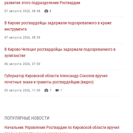
развития этого подразделения Росгвардии
07 августа 2026, 08:48
8
В Кирове росгвардейцы задержали подозреваемого в краже
инструмента
07 августа 2026, 08:39
В Кирово-Чепецке росгвардейцы задержали подозреваемого в
хулиганстве
06 августа 2026, 07:00
Губернатор Кировской области Александр Соколов вручил
почетные знаки и грамоты росгвардейцам (видео)
05 августа 2026, 11:00
7
1
В Кирове росгвардейцы задержали подозреваемую в сбыте
поддельной купюры
04 августа 2026, 09:30
ПОПУЛЯРНЫЕ НОВОСТИ
Начальник Управления Росгвардии по Кировской области вручил
В Кирове росгвардейцы задержали подозреваемого в грабеже