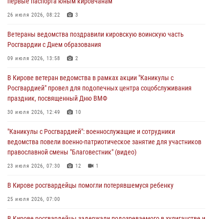
первые паспорта юным кировчанам
03 августа 2026, 09:01
26 июля 2026, 08:22
3
В Кирове росгвардейцы и ветераны ведомства приняли участие в
Ветераны ведомства поздравили кировскую воинскую часть
митинге в честь Дня воздушно-десантных войск
Росгвардии с Днем образования
03 августа 2026, 08:45
8
09 июля 2026, 13:58
2
В Кирове росгвардейцы задержали подозреваемого в краже из
В Кирове ветеран ведомства в рамках акции "Каникулы с
магазина
Росгвардией" провел для подопечных центра соцобслуживания
02 августа 2026, 07:00
праздник, посвященный Дню ВМФ
1 августа – День дежурной службы войск национальной гвардии
30 июля 2026, 12:49
10
Российской Федерации
"Каникулы с Росгвардией": военнослужащие и сотрудники
01 августа 2026, 09:39
ведомства повели военно-патриотическое занятие для участников
православной смены "Благовестник" (видео)
23 июля 2026, 07:30
12
1
В Кирове росгвардейцы помогли потерявшемуся ребенку
25 июля 2026, 07:00
В Кирове росгвардейцы задержали подозреваемого в хулиганстве и