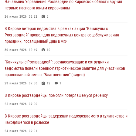
Начальник Управления Росгвардии по Кировской области вручил
инструмента
первые паспорта юным кировчанам
07 августа 2026, 08:39
26 июля 2026, 08:22
3
В Кирово-Чепецке росгвардейцы задержали подозреваемого в
В Кирове ветеран ведомства в рамках акции "Каникулы с
хулиганстве
Росгвардией" провел для подопечных центра соцобслуживания
06 августа 2026, 07:00
праздник, посвященный Дню ВМФ
Губернатор Кировской области Александр Соколов вручил
30 июля 2026, 12:49
10
почетные знаки и грамоты росгвардейцам (видео)
"Каникулы с Росгвардией": военнослужащие и сотрудники
05 августа 2026, 11:00
7
1
ведомства повели военно-патриотическое занятие для участников
православной смены "Благовестник" (видео)
В Кирове росгвардейцы задержали подозреваемую в сбыте
поддельной купюры
23 июля 2026, 07:30
12
1
04 августа 2026, 09:30
В Кирове росгвардейцы помогли потерявшемуся ребенку
25 июля 2026, 07:00
В Кирове росгвардейцы задержали подозреваемого в хулиганстве и
находящегося в розыске
24 июля 2026, 09:01