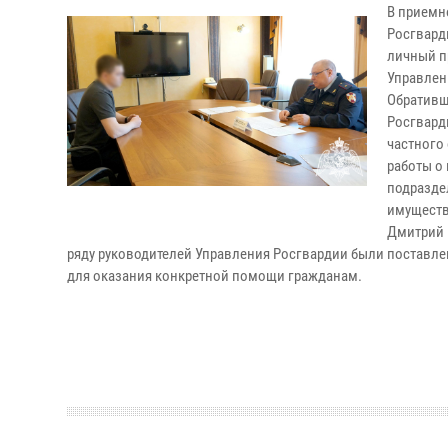
В приемн
Росгвард
личный п
Управлен
Обративш
Росгвард
частного
работы о
подразде
имуществ
Дмитрий 
ряду руководителей Управления Росгвардии были поставл
для оказания конкретной помощи гражданам.