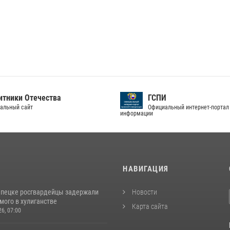
тники Отечества
ГСПИ
альный сайт
Официальный интернет-портал
информации
И
НАВИГАЦИЯ
епецке росгвардейцы задержали
Новости
мого в хулиганстве
Карта сайта
26, 07:00