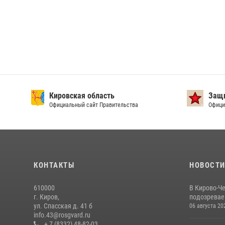
Кировская область
Защи
Официальный сайт Правительства
Офици
КОНТАКТЫ
НОВОСТ
610000
В Кирово-Ч
г. Киров,
подозревае
ул. Спасская д. 41 б
06 августа 20
info.43@rosgvard.ru
+ 7 (8332) 48-82-03