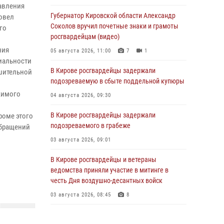
авления
Губернатор Кировской области Александр
овел
Соколов вручил почетные знаки и грамоты
го
росгвардейцам (видео)
ния
05 августа 2026, 11:00
7
1
циальности
В Кирове росгвардейцы задержали
шительной
подозреваемую в сбыте поддельной купюры
жимого
04 августа 2026, 09:30
В Кирове росгвардейцы задержали
роме этого
подозреваемого в грабеже
обращений
03 августа 2026, 09:01
В Кирове росгвардейцы и ветераны
ведомства приняли участие в митинге в
честь Дня воздушно-десантных войск
03 августа 2026, 08:45
8
В Кирове росгвардейцы задержали