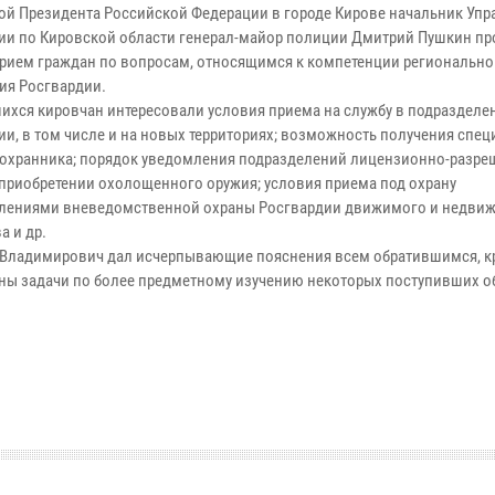
ой Президента Российской Федерации в городе Кирове начальник Упр
ии по Кировской области генерал-майор полиции Дмитрий Пушкин пр
рием граждан по вопросам, относящимся к компетенции регионально
ия Росгвардии.
ихся кировчан интересовали условия приема на службу в подразделе
ии, в том числе и на новых территориях; возможность получения спе
 охранника; порядок уведомления подразделений лицензионно-разре
 приобретении охолощенного оружия; условия приема под охрану
лениями вневедомственной охраны Росгвардии движимого и недви
а и др.
Владимирович дал исчерпывающие пояснения всем обратившимся, к
ены задачи по более предметному изучению некоторых поступивших 