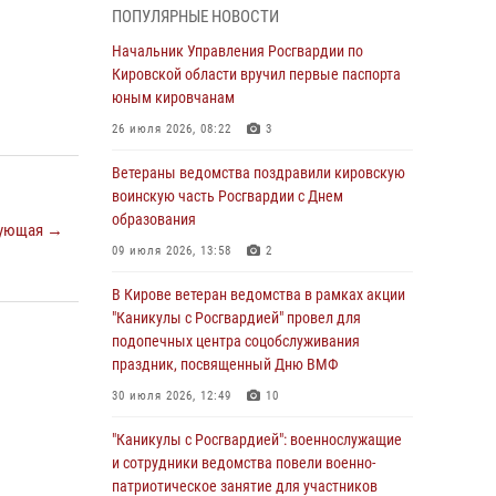
подозреваемого в краже из магазина
ПОПУЛЯРНЫЕ НОВОСТИ
02 августа 2026, 07:00
Начальник Управления Росгвардии по
Кировской области вручил первые паспорта
1 августа – День дежурной службы войск
юным кировчанам
национальной гвардии Российской
Федерации
26 июля 2026, 08:22
3
01 августа 2026, 09:39
Ветераны ведомства поздравили кировскую
воинскую часть Росгвардии с Днем
В Росгвардии вспоминают российских
образования
воинов, погибших в Первой мировой войне
ующая →
1914-1918 годов
09 июля 2026, 13:58
2
01 августа 2026, 09:38
В Кирове ветеран ведомства в рамках акции
"Каникулы с Росгвардией" провел для
В Кирове офицер Росгвардии стал
подопечных центра соцобслуживания
победителем открытого шахматного турнира
праздник, посвященный Дню ВМФ
01 августа 2026, 07:08
1
30 июля 2026, 12:49
10
Директор Росгвардии Герой России генерал
"Каникулы с Росгвардией": военнослужащие
армии Виктор Золотов поздравил
и сотрудники ведомства повели военно-
специалистов подразделений тыла с
патриотическое занятие для участников
профессиональным праздником