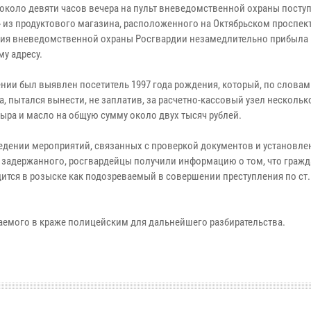
 около девяти часов вечера на пульт вневедомственной охраны посту
» из продуктового магазина, расположенного на Октябрьском проспект
ия вневедомственной охраны Росгвардии незамедлительно прибыла
у адресу.
нии был выявлен посетитель 1997 года рождения, который, по словам
, пытался вынести, не заплатив, за расчетно-кассовый узел нескольк
сыра и масло на общую сумму около двух тысяч рублей.
едении мероприятий, связанных с проверкой документов и установл
 задержанного, росгвардейцы получили информацию о том, что гражд
ится в розыске как подозреваемый в совершении преступления по ст.
емого в краже полицейским для дальнейшего разбирательства.