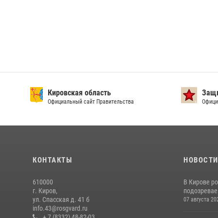
Кировская область
Защи
Официальный сайт Правительства
Офици
КОНТАКТЫ
НОВОСТ
610000
В Кирове р
г. Киров,
подозревае
ул. Спасская д. 41 б
07 августа 20
info.43@rosgvard.ru
+ 7 (8332) 48-82-03