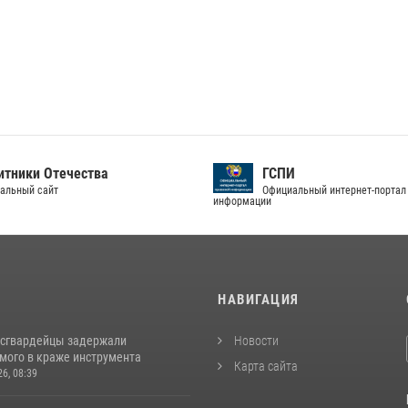
тники Отечества
ГСПИ
альный сайт
Официальный интернет-портал
информации
И
НАВИГАЦИЯ
осгвардейцы задержали
Новости
мого в краже инструмента
Карта сайта
26, 08:39