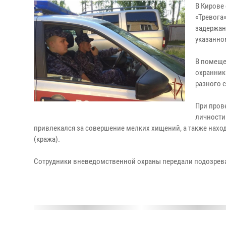
В Кирове
«Тревога
задержан
указанном
В помеще
охранника
разного 
При пров
личности
привлекался за совершение мелких хищений, а также наход
(кража).
Сотрудники вневедомственной охраны передали подозрева