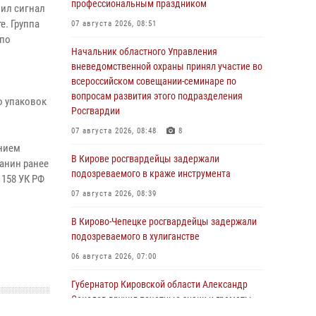
профессиональным праздником
пил сигнал
е. Группа
07 августа 2026, 08:51
 по
Начальник областного Управления
вневедомственной охраны принял участие во
всероссийском совещании-семинаре по
вопросам развития этого подразделения
о упаковок
Росгвардии
07 августа 2026, 08:48
8
ением
В Кирове росгвардейцы задержали
анин ранее
подозреваемого в краже инструмента
 158 УК РФ
07 августа 2026, 08:39
В Кирово-Чепецке росгвардейцы задержали
подозреваемого в хулиганстве
06 августа 2026, 07:00
Губернатор Кировской области Александр
Соколов вручил почетные знаки и грамоты
росгвардейцам (видео)