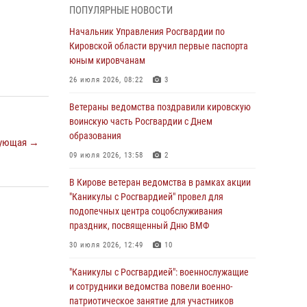
ПОПУЛЯРНЫЕ НОВОСТИ
05 августа 2026, 11:00
7
1
Начальник Управления Росгвардии по
В Кирове росгвардейцы задержали
Кировской области вручил первые паспорта
подозреваемую в сбыте поддельной купюры
юным кировчанам
04 августа 2026, 09:30
26 июля 2026, 08:22
3
В Кирове росгвардейцы задержали
Ветераны ведомства поздравили кировскую
подозреваемого в грабеже
воинскую часть Росгвардии с Днем
образования
03 августа 2026, 09:01
ующая →
09 июля 2026, 13:58
2
В Кирове росгвардейцы и ветераны
ведомства приняли участие в митинге в
В Кирове ветеран ведомства в рамках акции
честь Дня воздушно-десантных войск
"Каникулы с Росгвардией" провел для
подопечных центра соцобслуживания
03 августа 2026, 08:45
8
праздник, посвященный Дню ВМФ
В Кирове росгвардейцы задержали
30 июля 2026, 12:49
10
подозреваемого в краже из магазина
"Каникулы с Росгвардией": военнослужащие
02 августа 2026, 07:00
и сотрудники ведомства повели военно-
патриотическое занятие для участников
1 августа – День дежурной службы войск