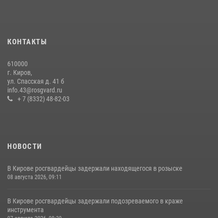
20 июля 2026, 08:16
Кировские росгвардейцы задержали неоднократно судимую
гражданку, подозреваемую в краже
КОНТАКТЫ
21 июля 2026, 08:20
610000
В Кирове и Кирово-Чепецке росгвардейцы задержали
г. Киров,
подозреваемых в хулиганстве
ул. Спасская д. 41 б
info.43@rosgvard.ru
19 июля 2026, 07:00
+ 7 (8332) 48-82-03
НОВОСТИ
В Кирове росгвардейцы задержали находящегося в розыске
08 августа 2026, 09:11
В Кирове росгвардейцы задержали подозреваемого в краже
инструмента