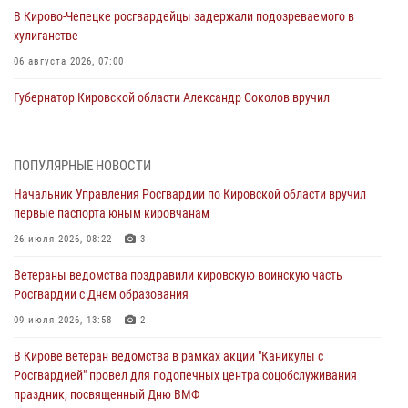
В Кирово-Чепецке росгвардейцы задержали подозреваемого в
хулиганстве
06 августа 2026, 07:00
Губернатор Кировской области Александр Соколов вручил
почетные знаки и грамоты росгвардейцам (видео)
05 августа 2026, 11:00
7
1
ПОПУЛЯРНЫЕ НОВОСТИ
В Кирове росгвардейцы задержали подозреваемую в сбыте
Начальник Управления Росгвардии по Кировской области вручил
поддельной купюры
первые паспорта юным кировчанам
04 августа 2026, 09:30
26 июля 2026, 08:22
3
В Кирове росгвардейцы задержали подозреваемого в грабеже
Ветераны ведомства поздравили кировскую воинскую часть
03 августа 2026, 09:01
Росгвардии с Днем образования
В Кирове росгвардейцы и ветераны ведомства приняли участие в
09 июля 2026, 13:58
2
митинге в честь Дня воздушно-десантных войск
В Кирове ветеран ведомства в рамках акции "Каникулы с
03 августа 2026, 08:45
8
Росгвардией" провел для подопечных центра соцобслуживания
праздник, посвященный Дню ВМФ
В Кирове росгвардейцы задержали подозреваемого в краже из