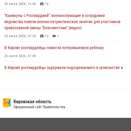
магазина
30 июля 2026, 12:49
10
02 августа 2026, 07:00
"Каникулы с Росгвардией": военнослужащие и сотрудники
ведомства повели военно-патриотическое занятие для участников
православной смены "Благовестник" (видео)
23 июля 2026, 07:30
12
1
В Кирове росгвардейцы помогли потерявшемуся ребенку
25 июля 2026, 07:00
В Кирове росгвардейцы задержали подозреваемого в хулиганстве и
находящегося в розыске
24 июля 2026, 09:01
Офицер Росгвардии рассказала об условиях приема на службу во
вневедомственную охрану и поступления в ведомственные вузы
Кировская область
Официальный сайт Правительства
22 июля 2026, 14:51
1
2
В Слободском росгвардейцы задержали подозреваемых в
хулиганстве