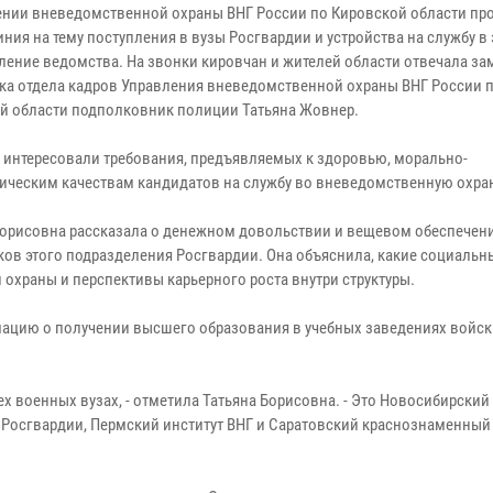
ении вневедомственной охраны ВНГ России по Кировской области пр
ния на тему поступления в вузы Росгвардии и устройства на службу в 
ление ведомства. На звонки кировчан и жителей области отвечала за
ка отдела кадров Управления вневедомственной охраны ВНГ России 
й области подполковник полиции Татьяна Жовнер.
 интересовали требования, предъявляемых к здоровью, морально-
ическим качествам кандидатов на службу во вневедомственную охран
Борисовна рассказала о денежном довольствии и вещевом обеспечен
ков этого подразделения Росгвардии. Она объяснила, какие социальн
охраны и перспективы карьерного роста внутри структуры.
цию о получении высшего образования в учебных заведениях войск
ех военных вузах, - отметила Татьяна Борисовна. - Это Новосибирский
 Росгвардии, Пермский институт ВНГ и Саратовский краснознаменный