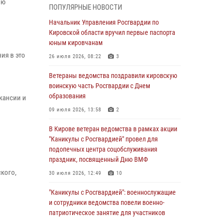
подозреваемого в краже из магазина
ию
ПОПУЛЯРНЫЕ НОВОСТИ
02 августа 2026, 07:00
Начальник Управления Росгвардии по
Кировской области вручил первые паспорта
1 августа – День дежурной службы войск
юным кировчанам
национальной гвардии Российской
Федерации
ия в это
26 июля 2026, 08:22
3
01 августа 2026, 09:39
Ветераны ведомства поздравили кировскую
воинскую часть Росгвардии с Днем
В Росгвардии вспоминают российских
образования
кансии и
воинов, погибших в Первой мировой войне
1914-1918 годов
09 июля 2026, 13:58
2
01 августа 2026, 09:38
В Кирове ветеран ведомства в рамках акции
"Каникулы с Росгвардией" провел для
В Кирове офицер Росгвардии стал
подопечных центра соцобслуживания
победителем открытого шахматного турнира
праздник, посвященный Дню ВМФ
01 августа 2026, 07:08
1
кого,
30 июля 2026, 12:49
10
Директор Росгвардии Герой России генерал
"Каникулы с Росгвардией": военнослужащие
армии Виктор Золотов поздравил
и сотрудники ведомства повели военно-
специалистов подразделений тыла с
патриотическое занятие для участников
профессиональным праздником