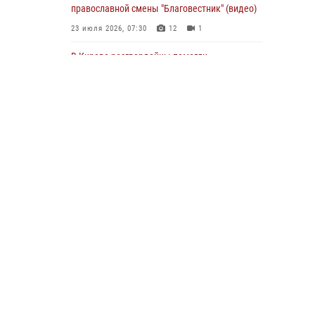
православной смены "Благовестник" (видео)
01 августа 2026, 07:05
23 июля 2026, 07:30
12
1
В Кирове росгвардейцы помогли
потерявшемуся ребенку
25 июля 2026, 07:00
В Кирове росгвардейцы задержали
подозреваемого в хулиганстве и
находящегося в розыске
24 июля 2026, 09:01
Офицер Росгвардии рассказала об условиях
приема на службу во вневедомственную
охрану и поступления в ведомственные вузы
22 июля 2026, 14:51
1
2
В Кирово-Чепецке росгвардейцы задержали
подозреваемую в краже коньяка
07 июля 2026, 07:53