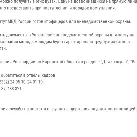
 можно получить в этих вузах. Одну из дозвонившихся на прямую лин
но предоставить при поступлении, и порядок поступления.
итут МВД России готовит офицеров для вневедомственной охраны.
вить документы в Управление вневедомственной охраны для поступлен
о окончания молодым людям будет гарантировано трудоустройство в
сти.
ения Росгвардии по Кировской области в разделе "Для граждан", "Ва
т обратиться в отделы кадров:
332) 24-05-10, 24-01-10;
-37, 488-321.
ния службы на постах и в группах задержания на должности полицейс