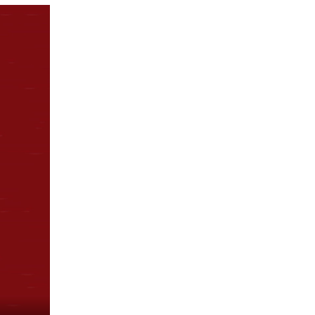
В Слободском росгвардейцы задержали
подозреваемых в хулиганстве
20 июля 2026, 08:16
В Кирове и Кирово-Чепецке росгвардейцы
задержали подозреваемых в хулиганстве
19 июля 2026, 07:00