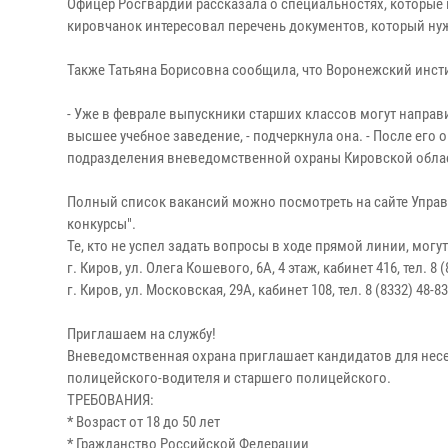
Офицер Росгвардии рассказала о специальностях, которые
кировчанок интересовал перечень документов, который нуж
Также Татьяна Борисовна сообщила, что Воронежский инст
- Уже в феврале выпускники старших классов могут напра
высшее учебное заведение, - подчеркнула она. - После ег
подразделения вневедомственной охраны Кировской обла
Полный список вакансий можно посмотреть на сайте Управл
конкурсы".
Те, кто не успел задать вопросы в ходе прямой линии, могу
г. Киров, ул. Олега Кошевого, 6А, 4 этаж, кабинет 416, тел. 8 (8
г. Киров, ул. Московская, 29А, кабинет 108, тел. 8 (8332) 48-83
Приглашаем на службу!
Вневедомственная охрана приглашает кандидатов для несе
полицейского-водителя и старшего полицейского.
ТРЕБОВАНИЯ:
* Возраст от 18 до 50 лет
* Гражданство Российской Федерации