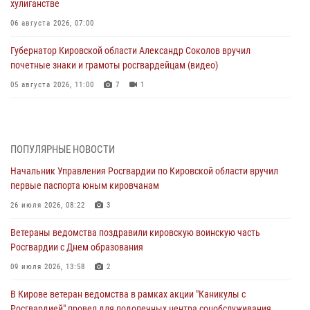
хулиганстве
06 августа 2026, 07:00
Губернатор Кировской области Александр Соколов вручил
почетные знаки и грамоты росгвардейцам (видео)
05 августа 2026, 11:00
7
1
В Кирове росгвардейцы задержали подозреваемую в сбыте
поддельной купюры
04 августа 2026, 09:30
ПОПУЛЯРНЫЕ НОВОСТИ
Начальник Управления Росгвардии по Кировской области вручил
В Кирове росгвардейцы задержали подозреваемого в грабеже
первые паспорта юным кировчанам
03 августа 2026, 09:01
26 июля 2026, 08:22
3
В Кирове росгвардейцы и ветераны ведомства приняли участие в
Ветераны ведомства поздравили кировскую воинскую часть
митинге в честь Дня воздушно-десантных войск
Росгвардии с Днем образования
03 августа 2026, 08:45
8
09 июля 2026, 13:58
2
В Кирове росгвардейцы задержали подозреваемого в краже из
В Кирове ветеран ведомства в рамках акции "Каникулы с
магазина
Росгвардией" провел для подопечных центра соцобслуживания