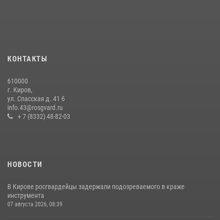
хулиганстве
20 июля 2026, 08:16
В День семьи, любви и верности в Омутнинском отделе
вневедомственной охраны Росгвардии поздравили будущих
КОНТАКТЫ
молодоженов
08 июля 2026, 06:46
1
610000
г. Киров,
Кировские росгвардейцы задержали неоднократно судимую
ул. Спасская д. 41 б
гражданку, подозреваемую в краже
info.43@rosgvard.ru
+ 7 (8332) 48-82-03
21 июля 2026, 08:20
НОВОСТИ
В Кирове росгвардейцы задержали подозреваемого в краже
инструмента
07 августа 2026, 08:39