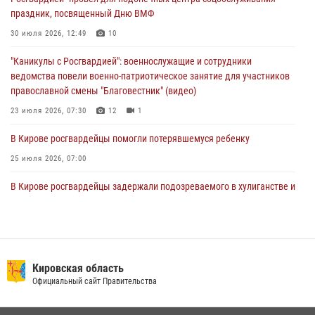
02 августа 2026, 07:00
праздник, посвященный Дню ВМФ
1 августа – День дежурной службы войск национальной гвардии
30 июля 2026, 12:49
10
Российской Федерации
"Каникулы с Росгвардией": военнослужащие и сотрудники
01 августа 2026, 09:39
ведомства повели военно-патриотическое занятие для участников
православной смены "Благовестник" (видео)
23 июля 2026, 07:30
12
1
В Кирове росгвардейцы помогли потерявшемуся ребенку
25 июля 2026, 07:00
В Кирове росгвардейцы задержали подозреваемого в хулиганстве и
находящегося в розыске
24 июля 2026, 09:01
Офицер Росгвардии рассказала об условиях приема на службу во
вневедомственную охрану и поступления в ведомственные вузы
Кировская область
Официальный сайт Правительства
22 июля 2026, 14:51
1
2
В Слободском росгвардейцы задержали подозреваемых в