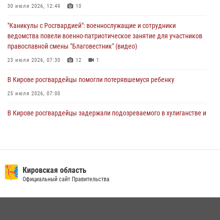
1 августа – День дежурной службы войск национальной гвардии
30 июля 2026, 12:49
10
Российской Федерации
"Каникулы с Росгвардией": военнослужащие и сотрудники
01 августа 2026, 09:39
ведомства повели военно-патриотическое занятие для участников
православной смены "Благовестник" (видео)
23 июля 2026, 07:30
12
1
В Кирове росгвардейцы помогли потерявшемуся ребенку
25 июля 2026, 07:00
В Кирове росгвардейцы задержали подозреваемого в хулиганстве и
находящегося в розыске
24 июля 2026, 09:01
Офицер Росгвардии рассказала об условиях приема на службу во
вневедомственную охрану и поступления в ведомственные вузы
Кировская область
Официальный сайт Правительства
22 июля 2026, 14:51
1
2
В Слободском росгвардейцы задержали подозреваемых в
хулиганстве