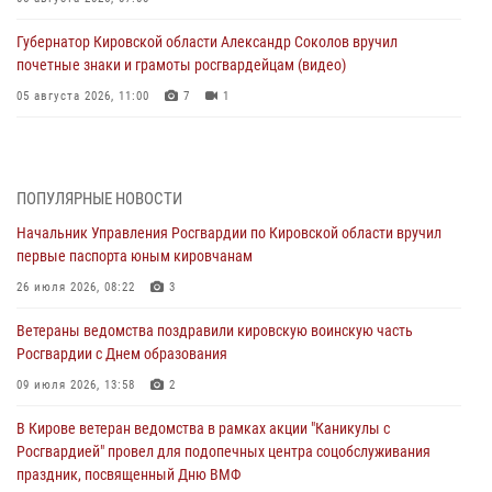
Губернатор Кировской области Александр Соколов вручил
почетные знаки и грамоты росгвардейцам (видео)
05 августа 2026, 11:00
7
1
В Кирове росгвардейцы задержали подозреваемую в сбыте
поддельной купюры
04 августа 2026, 09:30
ПОПУЛЯРНЫЕ НОВОСТИ
Начальник Управления Росгвардии по Кировской области вручил
В Кирове росгвардейцы задержали подозреваемого в грабеже
первые паспорта юным кировчанам
03 августа 2026, 09:01
26 июля 2026, 08:22
3
В Кирове росгвардейцы и ветераны ведомства приняли участие в
Ветераны ведомства поздравили кировскую воинскую часть
митинге в честь Дня воздушно-десантных войск
Росгвардии с Днем образования
03 августа 2026, 08:45
8
09 июля 2026, 13:58
2
В Кирове росгвардейцы задержали подозреваемого в краже из
В Кирове ветеран ведомства в рамках акции "Каникулы с
магазина
Росгвардией" провел для подопечных центра соцобслуживания
02 августа 2026, 07:00
праздник, посвященный Дню ВМФ