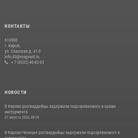
20 июля 2026, 08:16
В День семьи, любви и верности в Омутнинском отделе
вневедомственной охраны Росгвардии поздравили будущих
КОНТАКТЫ
молодоженов
08 июля 2026, 06:46
1
610000
г. Киров,
Кировские росгвардейцы задержали неоднократно судимую
ул. Спасская д. 41 б
гражданку, подозреваемую в краже
info.43@rosgvard.ru
+ 7 (8332) 48-82-03
21 июля 2026, 08:20
НОВОСТИ
В Кирове росгвардейцы задержали подозреваемого в краже
инструмента
07 августа 2026, 08:39
В Кирово-Чепецке росгвардейцы задержали подозреваемого в
хулиганстве