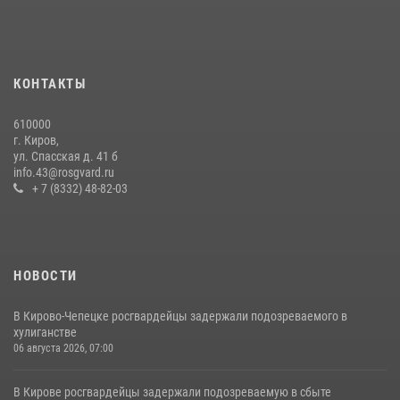
07 июля 2026, 07:53
В Слободском росгвардейцы задержали подозреваемых в
хулиганстве
КОНТАКТЫ
20 июля 2026, 08:16
610000
В Кирове и Кирово-Чепецке росгвардейцы задержали
г. Киров,
подозреваемых в хулиганстве
ул. Спасская д. 41 б
info.43@rosgvard.ru
19 июля 2026, 07:00
+ 7 (8332) 48-82-03
НОВОСТИ
В Кирово-Чепецке росгвардейцы задержали подозреваемого в
хулиганстве
06 августа 2026, 07:00
В Кирове росгвардейцы задержали подозреваемую в сбыте