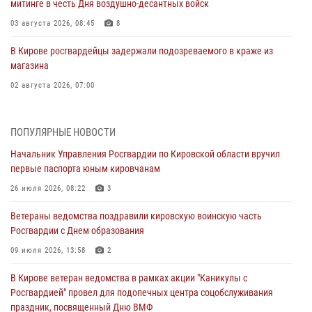
митинге в честь Дня воздушно-десантных войск
03 августа 2026, 08:45
8
В Кирове росгвардейцы задержали подозреваемого в краже из
магазина
02 августа 2026, 07:00
1 августа – День дежурной службы войск национальной гвардии
Российской Федерации
ПОПУЛЯРНЫЕ НОВОСТИ
01 августа 2026, 09:39
Начальник Управления Росгвардии по Кировской области вручил
первые паспорта юным кировчанам
В Росгвардии вспоминают российских воинов, погибших в Первой
мировой войне 1914-1918 годов
26 июля 2026, 08:22
3
01 августа 2026, 09:38
Ветераны ведомства поздравили кировскую воинскую часть
Росгвардии с Днем образования
В Кирове офицер Росгвардии стал победителем открытого
шахматного турнира
09 июля 2026, 13:58
2
01 августа 2026, 07:08
1
В Кирове ветеран ведомства в рамках акции "Каникулы с
Росгвардией" провел для подопечных центра соцобслуживания
Директор Росгвардии Герой России генерал армии Виктор Золотов
праздник, посвященный Дню ВМФ