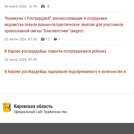
поздравил специалистов подразделений тыла с профессиональным
праздником
30 июля 2026, 12:49
10
01 августа 2026, 07:05
"Каникулы с Росгвардией": военнослужащие и сотрудники
ведомства повели военно-патриотическое занятие для участников
православной смены "Благовестник" (видео)
23 июля 2026, 07:30
12
1
В Кирове росгвардейцы помогли потерявшемуся ребенку
25 июля 2026, 07:00
В Кирове росгвардейцы задержали подозреваемого в хулиганстве и
находящегося в розыске
24 июля 2026, 09:01
Офицер Росгвардии рассказала об условиях приема на службу во
вневедомственную охрану и поступления в ведомственные вузы
Кировская область
Официальный сайт Правительства
22 июля 2026, 14:51
1
2
В Кирово-Чепецке росгвардейцы задержали подозреваемую в
краже коньяка